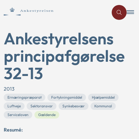
Ankestyrelsens
principafgørelse
32-13
2013
Ernæringspræparat
Fortykningsmiddel
Hjælpemiddel
Luftveje
Sektoransvar
Synkebesvær
Kommunal
Serviceloven
Gældende
Resumé: