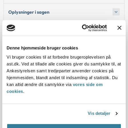
Oplysninger i sagen
Dato for underskrift
Denne hjemmeside bruger cookies
28.02.2013
Vi bruger cookies til at forbedre brugeroplevelsen på
ast.dk. Ved at tillade alle cookies giver du samtykke til, at
Offentliggørelsesdato
Ankestyrelsen samt tredjeparter anvender cookies på
hjemmesiden, blandt andet til indsamling af statistik. Du
04.12.2013 Denne principmeddelelse er kasseret
kan altid ændre dit samtykke via
vores side om
den 6. december 2024, da den er erstattet af
cookies
.
principmeddelelse 24-24.
Link til gældende afgørelse
Vis detaljer
Paragraf