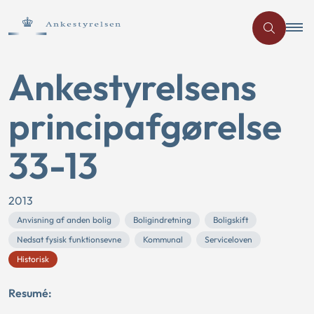
Ankestyrelsens
principafgørelse
33-13
2013
Anvisning af anden bolig
Boligindretning
Boligskift
Nedsat fysisk funktionsevne
Kommunal
Serviceloven
Historisk
Resumé: