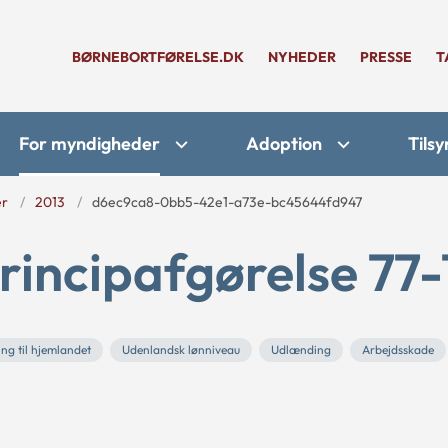
BØRNEBORTFØRELSE.DK
NYHEDER
PRESSE
T
For myndigheder
Adoption
Tilsy
er
2013
d6ec9ca8-0bb5-42e1-a73e-bc45644fd947
rincipafgørelse 77-
ing til hjemlandet
Udenlandsk lønniveau
Udlænding
Arbejdsskade