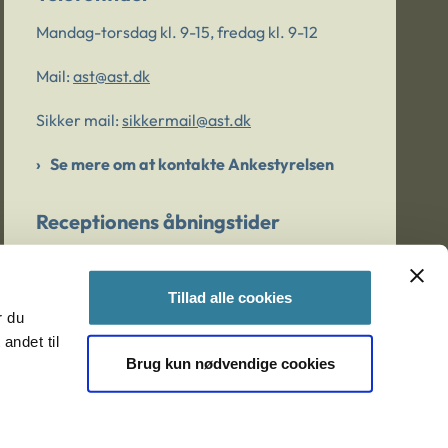
Mandag-torsdag kl. 9-15, fredag kl. 9-12
Mail:
ast@ast.dk
Sikker mail:
sikkermail@ast.dk
Se mere om at kontakte Ankestyrelsen
Receptionens åbningstider
Mandag-torsdag kl. 9-15, fredag kl. 9-13
Tillad alle cookies
r du
Er du bekymret for et barn/en ung?
andet til
Brug kun nødvendige cookies