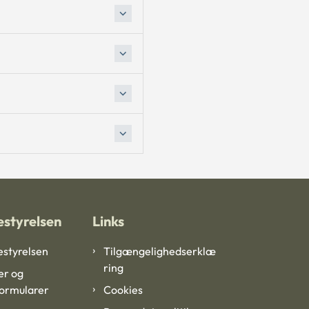
styrelsen
Links
styrelsen
Tilgængelighedserklæ
ring
er og
formularer
Cookies