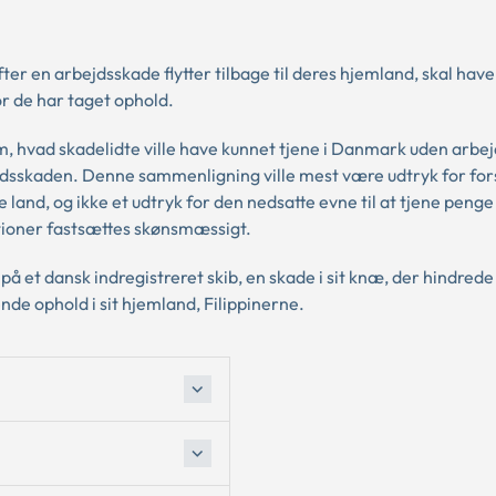
er en arbejdsskade flytter tilbage til deres hjemland, skal have
or de har taget ophold.
, hvad skadelidte ville have kunnet tjene i Danmark uden arbe
jdsskaden. Denne sammenligning ville mest være udtryk for fors
nd, og ikke et udtryk for den nedsatte evne til at tjene penge
tioner fastsættes skønsmæssigt.
 på et dansk indregistreret skib, en skade i sit knæ, der hindrede
nde ophold i sit hjemland, Filippinerne.