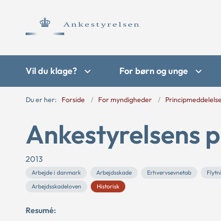
Vil du klage?
For børn og unge
Du er her:
Forside
For myndigheder
Principmeddelels
Ankestyrelsens p
2013
Arbejde i danmark
Arbejdsskade
Erhvervsevnetab
Flytn
Arbejdsskadeloven
Historisk
Resumé: