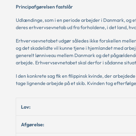
Principafgørelsen fastslår
Udlændinge, som i en periode arbejder i Danmark, og eft
deres erhvervsevnetab ud fra forholdene, i det land, hv
Erhvervsevnetabet udgør således ikke forskellen mellem
og det skadelidte vil kunne tjene i hjemlandet med arbe
generelt lønniveau mellem Danmark og det pågældende la
arbejde. Erhvervsevnetabet skal derfor i sådanne situa
I den konkrete sag fik en filippinsk kvinde, der arbejdede
tage lignende arbejde på et skib. Kvinden tog efterfølge
Lov:
Afgørelse: