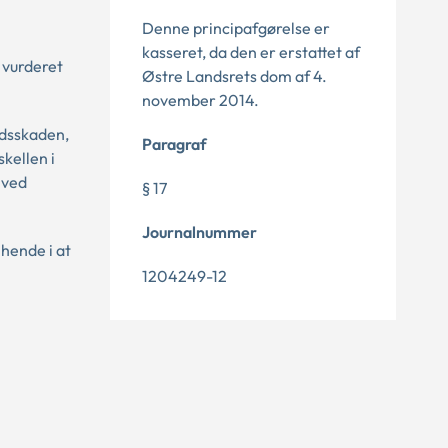
Denne principafgørelse er
kasseret, da den er erstattet af
 vurderet
Østre Landsrets dom af 4.
november 2014.
jdsskaden,
Paragraf
kellen i
 ved
§ 17
Journalnummer
 hende i at
1204249-12