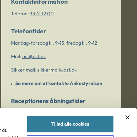
Kontaktinformation
Telefon:
33 41 12 00
Telefontider
Mandag-torsdag kl. 9-15, fredag kl. 9-12
Mail:
ast@ast.dk
Sikker mail:
sikkermail@ast.dk
Se mere om at kontakte Ankestyrelsen
Receptionens åbningstider
Mandag-torsdag kl. 9-15, fredag kl. 9-13
Tillad alle cookies
r du
Er du bekymret for et barn/en ung?