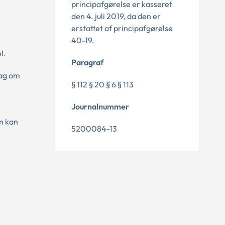
principafgørelse er kasseret
den 4. juli 2019, da den er
erstattet af principafgørelse
40-19.
l.
Paragraf
lag om
§ 112 § 20 § 6 § 113
Journalnummer
en kan
5200084-13