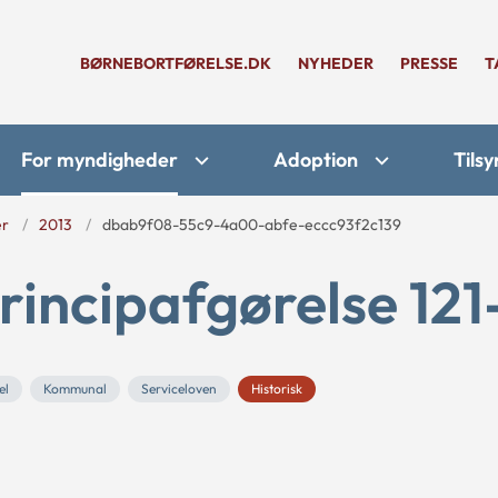
BØRNEBORTFØRELSE.DK
NYHEDER
PRESSE
T
For myndigheder
Adoption
Tilsy
er
2013
dbab9f08-55c9-4a00-abfe-eccc93f2c139
rincipafgørelse 121
el
Kommunal
Serviceloven
Historisk