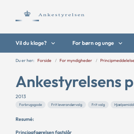
Vil du klage?
For børn og unge
Du er her:
Forside
For myndigheder
Principmeddelels
Ankestyrelsens p
2013
Forbrugsgode
Frit leverandørvalg
Frit valg
Hjælpemidd
Resumé:
Principafgørelsen fastslår