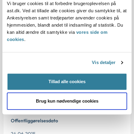
Vi bruger cookies til at forbedre brugeroplevelsen på
Afgørelse:
ast.dk. Ved at tillade alle cookies giver du samtykke til, at
Ankestyrelsen samt tredjeparter anvender cookies på
hjemmesiden, blandt andet til indsamling af statistik. Du
Begrundelsen for afgørelsen
kan altid ændre dit samtykke via
vores side om
cookies
.
Bemærkninger til klagen
Oplysninger i sagen
Vis detaljer
Tillad alle cookies
Dato for underskrift
Brug kun nødvendige cookies
28.02.2013
Offentliggørelsesdato
24.06.2015