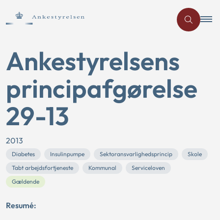
Ankestyrelsens
principafgørelse
29-13
2013
Diabetes
Insulinpumpe
Sektoransvarlighedsprincip
Skole
Tabt arbejdsfortjeneste
Kommunal
Serviceloven
Gældende
Resumé: