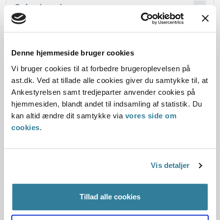
Oplysninger i sagen
Denne hjemmeside bruger cookies
Dato for underskrift
Vi bruger cookies til at forbedre brugeroplevelsen på
ast.dk. Ved at tillade alle cookies giver du samtykke til, at
30.04.2013
Ankestyrelsen samt tredjeparter anvender cookies på
Offentliggørelsesdato
hjemmesiden, blandt andet til indsamling af statistik. Du
kan altid ændre dit samtykke via
vores side om
04.12.2013
cookies
.
Paragraf
Vis detaljer
§ 6
Journalnummer
Tillad alle cookies
2700001-13