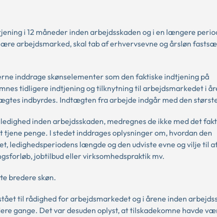
jening i 12 måneder inden arbejdsskaden og i en længere perio
dinære arbejdsmarked, skal tab af erhvervsevne og årsløn fastsæ
rne inddrage skønselementer som den faktiske indtjening på
nes tidligere indtjening og tilknytning til arbejdsmarkedet i å
gtes indbyrdes. Indtægten fra arbejde indgår med den størst
 ledighed inden arbejdsskaden, medregnes de ikke med det fakt
 at tjene penge. I stedet inddrages oplysninger om, hvordan den
t, ledighedsperiodens længde og den udviste evne og vilje til a
gsforløb, jobtilbud eller virksomhedspraktik mv.
tte bredere skøn.
stået til rådighed for arbejdsmarkedet og i årene inden arbejd
ere gange. Det var desuden oplyst, at tilskadekomne havde vær