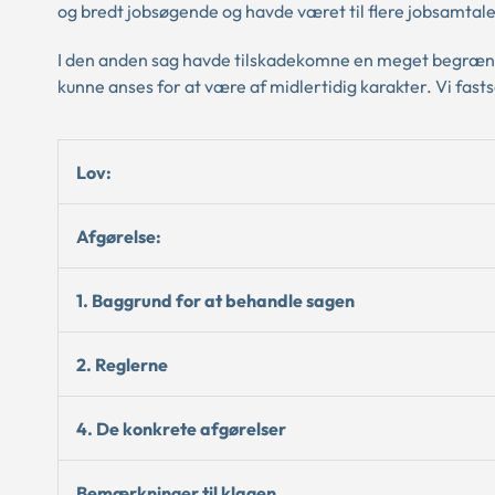
og bredt jobsøgende og havde været til flere jobsamtale
I den anden sag havde tilskadekomne en meget begrænse
kunne anses for at være af midlertidig karakter. Vi fast
Lov:
Afgørelse:
1. Baggrund for at behandle sagen
2. Reglerne
4. De konkrete afgørelser
Bemærkninger til klagen