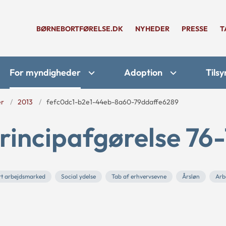
BØRNEBORTFØRELSE.DK
NYHEDER
PRESSE
T
For myndigheder
Adoption
Tilsy
er
2013
fefc0dc1-b2e1-44eb-8a60-79ddaffe6289
rincipafgørelse 76-
ært arbejdsmarked
Social ydelse
Tab af erhvervsevne
Årsløn
Arb