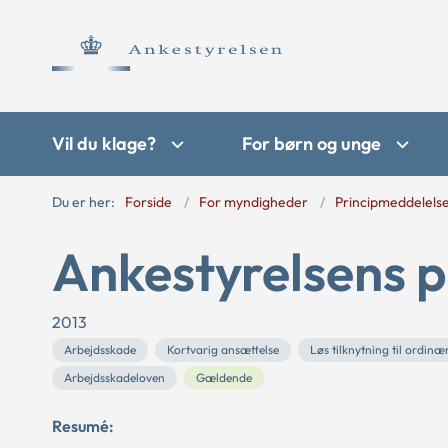
Vil du klage?
For børn og unge
Du er her:
Forside
For myndigheder
Principmeddelels
Ankestyrelsens p
2013
Arbejdsskade
Kortvarig ansættelse
Løs tilknytning til ordin
Arbejdsskadeloven
Gældende
Resumé: