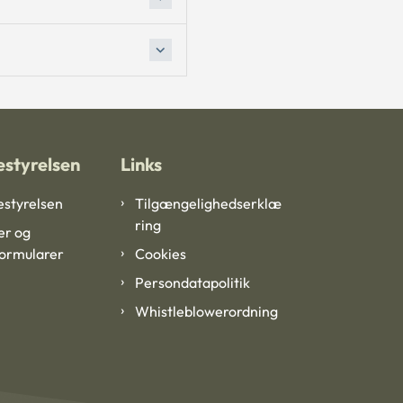
styrelsen
Links
styrelsen
Tilgængelighedserklæ
ring
er og
formularer
Cookies
Persondatapolitik
Whistleblowerordning