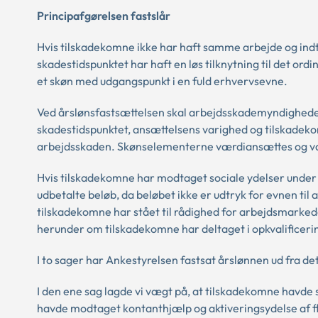
Principafgørelsen fastslår
Hvis tilskadekomne ikke har haft samme arbejde og indt
skadestidspunktet har haft en løs tilknytning til det or
et skøn med udgangspunkt i en fuld erhvervsevne.
Ved årslønsfastsættelsen skal arbejdsskademyndighede
skadestidspunktet, ansættelsens varighed og tilskadekom
arbejdsskaden. Skønselementerne værdiansættes og væ
Hvis tilskadekomne har modtaget sociale ydelser under
udbetalte beløb, da beløbet ikke er udtryk for evnen til
tilskadekomne har stået til rådighed for arbejdsmarkede
herunder om tilskadekomne har deltaget i opkvalificerin
I to sager har Ankestyrelsen fastsat årslønnen ud fra de
I den ene sag lagde vi vægt på, at tilskadekomne havde 
havde modtaget kontanthjælp og aktiveringsydelse af fl