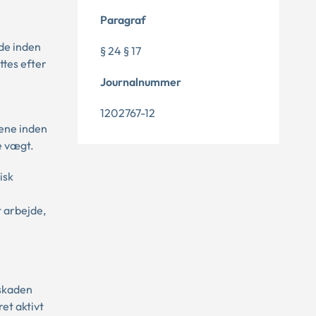
Paragraf
de inden
§ 24 § 17
ttes efter
Journalnummer
1202767-12
rene inden
e vægt.
isk
t arbejde,
sskaden
et aktivt