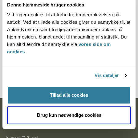
Denne hjemmeside bruger cookies
Offentliggørelsesdato
Vi bruger cookies til at forbedre brugeroplevelsen på
15.11.2014
ast.dk. Ved at tillade alle cookies giver du samtykke til, at
Ankestyrelsen samt tredjeparter anvender cookies på
Paragraf
hjemmesiden, blandt andet til indsamling af statistik. Du
kan altid ændre dit samtykke via
vores side om
§ 7 § 12 § 114
cookies
.
Journalnummer
Vis detaljer
2013-2142-59680
Tillad alle cookies
Ankestyrelsen
Brug kun nødvendige cookies
Postadresse: