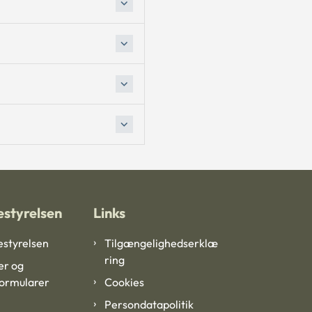
styrelsen
Links
styrelsen
Tilgængelighedserklæ
ring
er og
formularer
Cookies
Persondatapolitik