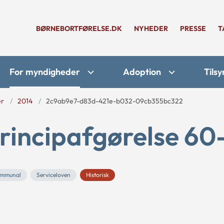
BØRNEBORTFØRELSE.DK
NYHEDER
PRESSE
T
For myndigheder
Adoption
Tilsy
er
2014
2c9ab9e7-d83d-421e-b032-09cb355bc322
rincipafgørelse 60
mmunal
Serviceloven
Historisk