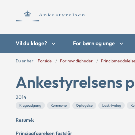
Vil du klage?
For børn og unge
Du er her:
Forside
For myndigheder
Principmeddelels
Ankestyrelsens p
2014
Klageadgang
Kommune
Optagelse
Udskrivning
Ko
Resumé:
Principafgørelsen fastslår