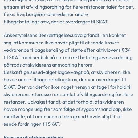
en samlet afviklingsordning for flere restancer taler for det,
f.eks. hvis borgeren allerede har andre
tilbagebetalingskrav, der er overdraget til SKAT.
Ankestyrelsens Beskæftigelsesudvalg fandt i en konkret
sag, at kommunen ikke havde pligt til at sende kravet
vedrørende tilbagebetaling af støtte efter aktivlovens § 34
til SKAT med henblik på en konkret betalingsevnevurdering
på trods af skylderens anmodning herom.
Beskæftigelsesudvalget lagde vægt på, at skyldneren ikke
havde andre tilbagebetalingskrav, der var overdraget til
SKAT. Der var derfor ikke noget hensyn at tage i forhold til
skyldnerens interesse i en samlet afviklingsordning for flere
restancer. Udvalget fandt, at det forhold, at skyldneren
havde mange udgifter som følge af sygdom/handicap, ikke
medførte, at kommunen af den grund havde pligt til at
sende fordringen til SKAT.
Revision af afdragsordning