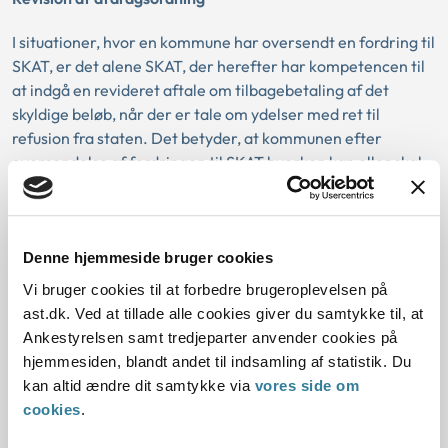
I situationer, hvor en kommune har oversendt en fordring til
SKAT, er det alene SKAT, der herefter har kompetencen til
at indgå en revideret aftale om tilbagebetaling af det
skyldige beløb, når der er tale om ydelser med ret til
refusion fra staten. Det betyder, at kommunen efter
oversendelse af fordringen til SKAT hverken kan eller skal
foretage yderligere inddrivelsesskridt.
Denne hjemmeside bruger cookies
Lov:
Vi bruger cookies til at forbedre brugeroplevelsen på
ast.dk. Ved at tillade alle cookies giver du samtykke til, at
Afgørelse:
Ankestyrelsen samt tredjeparter anvender cookies på
hjemmesiden, blandt andet til indsamling af statistik. Du
1. Baggrund for at behandle sagen
kan altid ændre dit samtykke via
vores side om
cookies
.
2. Reglerne