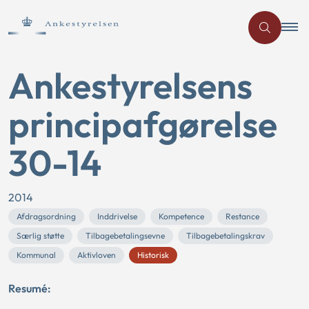
Ankestyrelsens
principafgørelse
30-14
2014
Afdragsordning
Inddrivelse
Kompetence
Restance
Særlig støtte
Tilbagebetalingsevne
Tilbagebetalingskrav
Kommunal
Aktivloven
Historisk
Resumé: