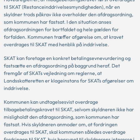
til SKAT (Restanceinddrivelsesmyndigheden), når en
skyldner trods påkrav ikke overholder den afdragsordning,
som kommunen har fastsat. I den situation anses
afdragsordningen for bortfaldet og hele gælden for
forfalden. Kommunen træffer afgørelse om, at kravet
overdrages til SKAT med henblik på inddrivelse.
SKAT kan foretage en konkret betalingsevnevurdering og
fastsætte en afdragsordning på baggrund heraf. Det
fremgår af SKATs vejledning om reglerne, at
Landsskatteretten er klageinstans for SKATs afgørelser om
inddrivelse.
Kommunen kan undtagelsesvist overdrage
tilbagebetalingskravet til SKAT, selvom skyldneren ikke har
misligholdt den afdragsordning, som kommunen har
fastsat. Hvis skyldneren anmoder om, at fordringen
overdrages til SKAT, skal kommunen således overdrage
fordringen til SKAT, hvis hensynet til skyldnerens interesse i