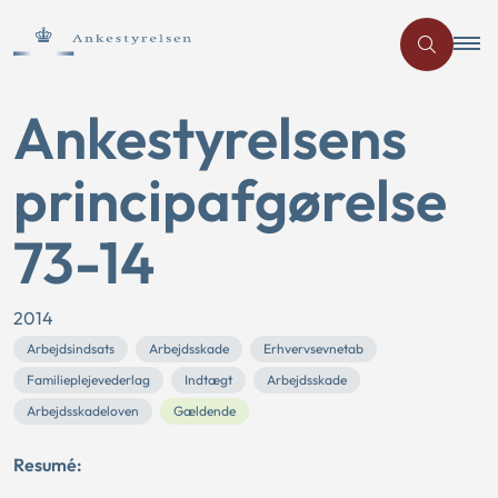
Ankestyrelsens
principafgørelse
73-14
2014
Arbejdsindsats
Arbejdsskade
Erhvervsevnetab
Familieplejevederlag
Indtægt
Arbejdsskade
Arbejdsskadeloven
Gældende
Resumé: