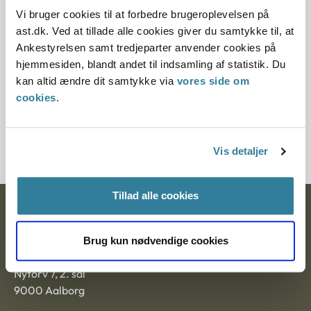
10.12.2014
Vi bruger cookies til at forbedre brugeroplevelsen på
ast.dk. Ved at tillade alle cookies giver du samtykke til, at
Paragraf
Ankestyrelsen samt tredjeparter anvender cookies på
hjemmesiden, blandt andet til indsamling af statistik. Du
§ 17a § 27 § 24 § 17
kan altid ændre dit samtykke via
vores side om
cookies
.
Journalnummer
2012-5014-48544
Vis detaljer
Tillad alle cookies
Ankestyrelsen
Brug kun nødvendige cookies
Postadresse:
Nytorv 7, 2. sal
9000 Aalborg