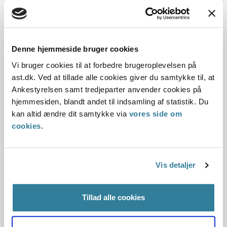
Hvis borgeren ikke har deltaget i det møde i
rehabiliteringsteamet, hvor borgerens sag har været
genbehandlet, vil det som udgangspunkt medføre, at
kommunens afgørelse er ugyldig, medmindre det er
Denne hjemmeside bruger cookies
åbenbart formålsløst at udvikle borgerens arbejdsevne,
Vi bruger cookies til at forbedre brugeroplevelsen på
eller det i den konkrete sag kan udelukkes, at den
ast.dk. Ved at tillade alle cookies giver du samtykke til, at
manglende borgerinddragelse har haft betydning for
Ankestyrelsen samt tredjeparter anvender cookies på
afgørelsens resultat.
hjemmesiden, blandt andet til indsamling af statistik. Du
kan altid ændre dit samtykke via
vores side om
I den konkrete sag vurderede Beskæftigelsesudvalget, at
cookies
.
det ikke kunne udelukkes, at en yderligere dialog med
borgeren i forbindelse med genbehandlingen i
rehabiliteringsteamet kunne have ført til en anden
vurdering af sagen. Kommunens afgørelse var derfor
Vis detaljer
ugyldig, og Beskæftigelsesudvalget hjemviste sagen til ny
behandling i kommunen.
Tillad alle cookies
Lov: