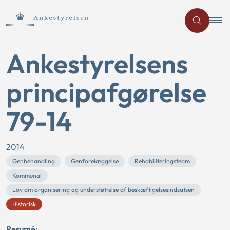
Ankestyrelsens
principafgørelse
79-14
2014
Genbehandling
Genforelæggelse
Rehabiliteringsteam
Kommunal
Lov om organisering og understøttelse af beskæftigelsesindsatsen
Historisk
Resumé: