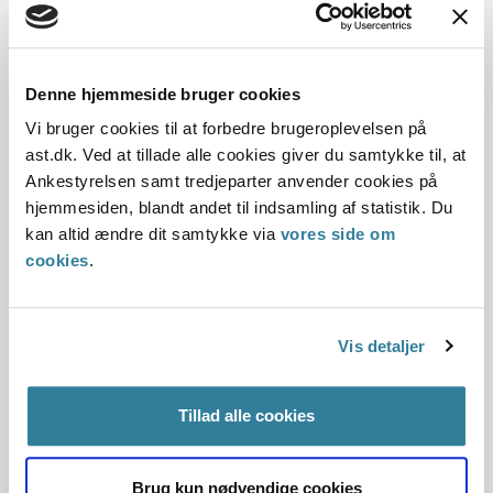
Dato for underskrift
Denne hjemmeside bruger cookies
Vi bruger cookies til at forbedre brugeroplevelsen på
02.01.2014
ast.dk. Ved at tillade alle cookies giver du samtykke til, at
Offentliggørelsesdato
Ankestyrelsen samt tredjeparter anvender cookies på
hjemmesiden, blandt andet til indsamling af statistik. Du
03.01.2014
kan altid ændre dit samtykke via
vores side om
cookies
.
Paragraf
§ 60
Vis detaljer
Journalnummer
Tillad alle cookies
2013-8206-13488
Brug kun nødvendige cookies