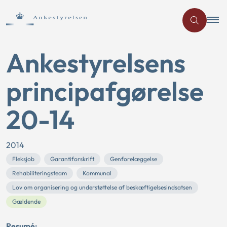
Ankestyrelsens
principafgørelse
20-14
2014
Fleksjob
Garantiforskrift
Genforelæggelse
Rehabiliteringsteam
Kommunal
Lov om organisering og understøttelse af beskæftigelsesindsatsen
Gældende
Resumé: