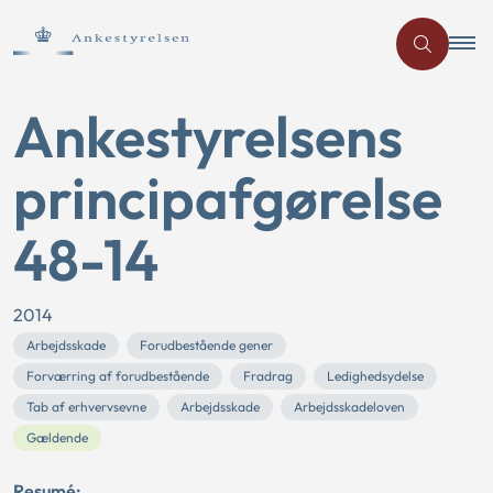
Ankestyrelsens
principafgørelse
48-14
2014
Arbejdsskade
Forudbestående gener
Forværring af forudbestående
Fradrag
Ledighedsydelse
Tab af erhvervsevne
Arbejdsskade
Arbejdsskadeloven
Gældende
Resumé: