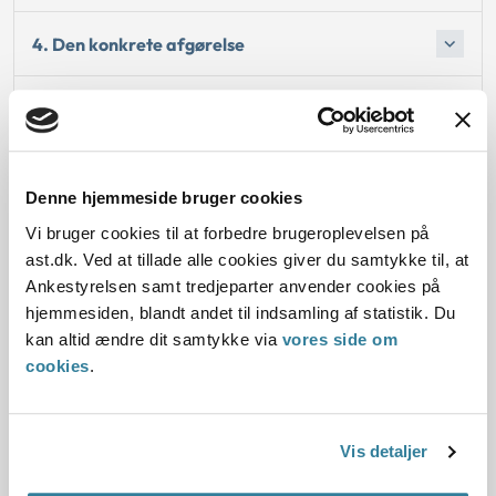
4. Den konkrete afgørelse
Bemærkninger til klagen
Oplysningerne i sagen
Denne hjemmeside bruger cookies
Vi bruger cookies til at forbedre brugeroplevelsen på
ast.dk. Ved at tillade alle cookies giver du samtykke til, at
Ankestyrelsen samt tredjeparter anvender cookies på
Dato for underskrift
hjemmesiden, blandt andet til indsamling af statistik. Du
kan altid ændre dit samtykke via
vores side om
04.07.2014
cookies
.
Offentliggørelsesdato
05.07.2014
Vis detaljer
Paragraf