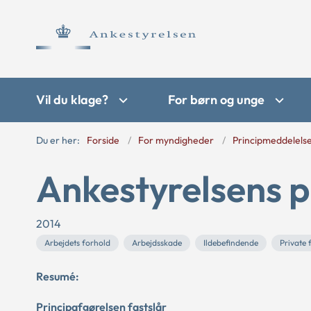
Vil du klage?
For børn og unge
Du er her:
Forside
For myndigheder
Principmeddelels
Ankestyrelsens p
2014
Arbejdets forhold
Arbejdsskade
Ildebefindende
Private 
Resumé:
Principafgørelsen fastslår