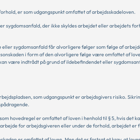
 forhold, er som udgangspunkt omfattet af arbejdsskadeloven.
er sygdomsanfald, der ikke skyldes arbejdet eller arbejdets for
 eller sygdomsanfald får alvorligere følger som følge af arbejde
rsonskaden i form af den alvorligere følge være omfattet af lov
n kan være indtrådt på grund af ildebefindendet eller sygdomsan
 arbejdspladsen, som udgangspunkt er arbejdsgivers risiko. Sikri
rspådragende.
om hovedregel er omfattet af loven i henhold til § 5, hvis det ka
rbejde for arbejdsgiveren eller under de forhold, arbejdet er 
skaden er omfattet af loven. Men det er fortsat et krav, at love