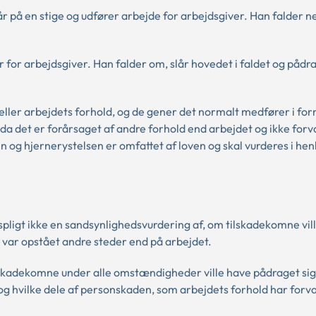
r på en stige og udfører arbejde for arbejdsgiver. Han falder n
or arbejdsgiver. Han falder om, slår hovedet i faldet og pådra
 eller arbejdets forhold, og de gener det normalt medfører i for
 da det er forårsaget af andre forhold end arbejdet og ikke for
n og hjernerystelsen er omfattet af loven og skal vurderes i henh
spligt ikke en sandsynlighedsvurdering af, om tilskadekomne vil
 var opstået andre steder end på arbejdet.
ilskadekomne under alle omstændigheder ville have pådraget sig
g hvilke dele af personskaden, som arbejdets forhold har forv