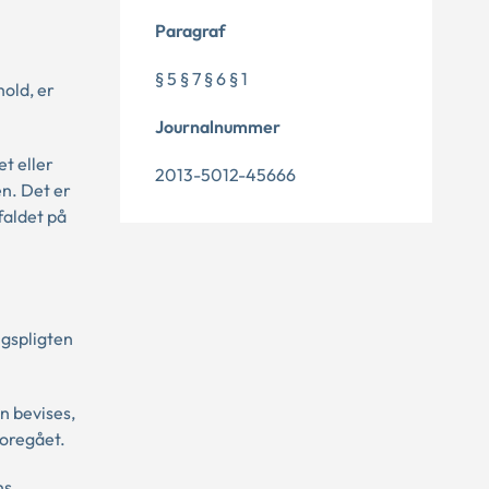
Paragraf
§ 5 § 7 § 6 § 1
hold, er
Journalnummer
t eller
2013-5012-45666
en. Det er
faldet på
ngspligten
n bevises,
foregået.
ns