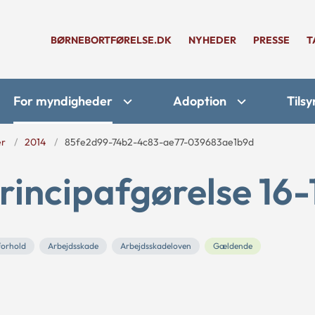
BØRNEBORTFØRELSE.DK
NYHEDER
PRESSE
T
For myndigheder
Adoption
Tilsy
er
2014
85fe2d99-74b2-4c83-ae77-039683ae1b9d
rincipafgørelse 16-
forhold
Arbejdsskade
Arbejdsskadeloven
Gældende