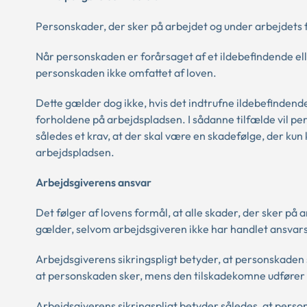
Personskader, der sker på arbejdet og under arbejdets
Når personskaden er forårsaget af et ildebefindende ell
personskaden ikke omfattet af loven.
Dette gælder dog ikke, hvis det indtrufne ildebefindende
forholdene på arbejdspladsen. I sådanne tilfælde vil pe
således et krav, at der skal være en skadefølge, der ku
arbejdspladsen.
Arbejdsgiverens ansvar
Det følger af lovens formål, at alle skader, der sker på
gælder, selvom arbejdsgiveren ikke har handlet ansva
Arbejdsgiverens sikringspligt betyder, at personskaden s
at personskaden sker, mens den tilskadekomne udfører a
Arbejdsgiverens sikringspligt betyder således, at person