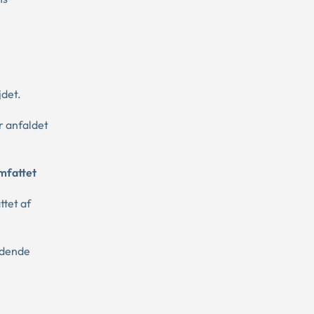
jdet.
r anfaldet
omfattet
ttet af
indende