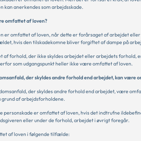
aden kan anerkendes som arbejdsskade.
re omfattet af loven?
 er omfattet af loven, når dette er forårsaget af arbejdet eller
ldet, hvis den tilskadekomne bliver forgiftet af dampe på arbe
 af forhold, der ikke skyldes arbejdet eller arbejdets forhold, e
 derfor som udgangspunkt heller ikke være omfattet af loven.
domsanfald, der skyldes andre forhold end arbejdet, kan være 
ygdomsanfald, der skyldes andre forhold end arbejdet, være omfa
på grund af arbejdsforholdene.
e personskade er omfattet af loven, hvis det indtrufne ildebef
sgiveren eller under de forhold, arbejdet i øvrigt foregår.
et af loven i følgende tilfælde: