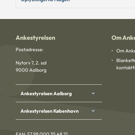
Ankestyrelsen
Om Anke
Postadresse:
Om Anke
Blankett
Nytorv 7, 2. sal
kontakt
9000 Aalborg
Ankestyrelsen Aalborg
Ankestyrelsen København
EAN: 57 98 000 35 48 21