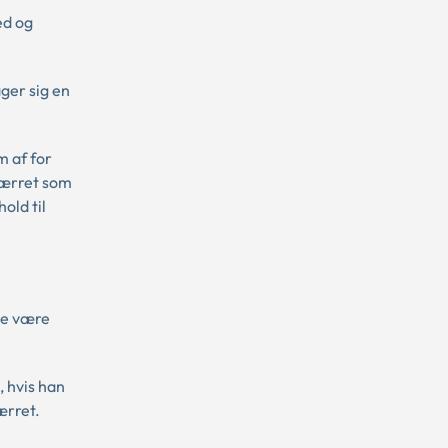
ed og
ger sig en
m af for
værret som
old til
le være
, hvis han
ærret.