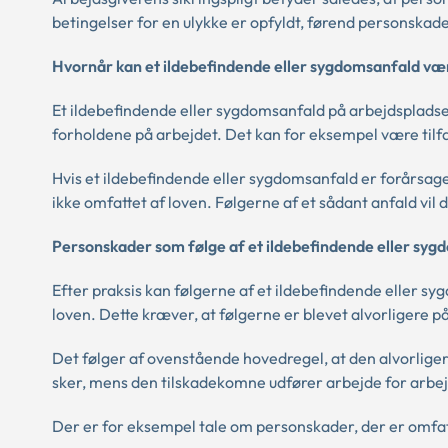
betingelser for en ulykke er opfyldt, førend personsk
Hvornår kan et ildebefindende eller sygdomsanfald væ
Et ildebefindende eller sygdomsanfald på arbejdspladsen
forholdene på arbejdet. Det kan for eksempel være tilfæ
Hvis et ildebefindende eller sygdomsanfald er forårsaget
ikke omfattet af loven. Følgerne af et sådant anfald vil
Personskader som følge af et ildebefindende eller syg
Efter praksis kan følgerne af et ildebefindende eller s
loven. Dette kræver, at følgerne er blevet alvorligere 
Det følger af ovenstående hovedregel, at den alvorliger
sker, mens den tilskadekomne udfører arbejde for arbejd
Der er for eksempel tale om personskader, der er omfatt