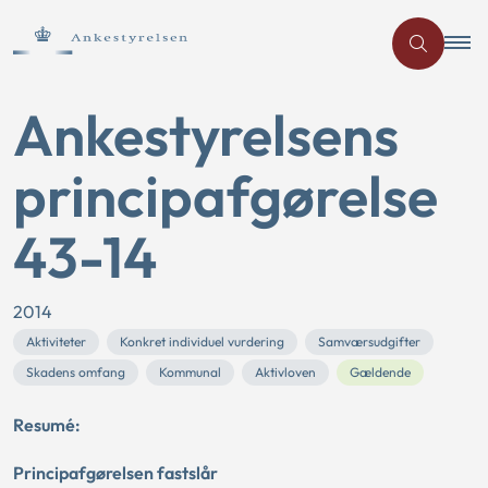
Ankestyrelsens
principafgørelse
43-14
2014
Aktiviteter
Konkret individuel vurdering
Samværsudgifter
Skadens omfang
Kommunal
Aktivloven
Gældende
Resumé:
Principafgørelsen fastslår