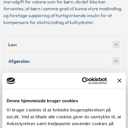
merudgift for voksne som for børn, da det ikke kan
forventes, at børn i samme grad vil kunne styre madindtag
og foretage supplering af hurtigvirkende insulin for at
kompensere for ekstra indtag af kulhydrater.
Lov:
Afgørelse:
1. Baggrund for at behandle sagen
2. Reglerne
Denne hjemmeside bruger cookies
Vi bruger cookies til at forbedre brugeroplevelsen på
4. Den konkrete afgørelse
ast.dk. Ved at tillade alle cookies giver du samtykke til, at
Ankestyrelsen samt tredjeparter anvender cookies på
Begrundelse for afgørelsen