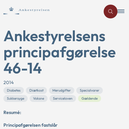
Ankestyrelsens
principafgørelse
46-14
2014
Diabetes
Diætkost
Merudgifter
Specialvarer
Sukkersyge
Voksne
Serviceloven
Gældende
Resumé:
Principafgørelsen fastslår