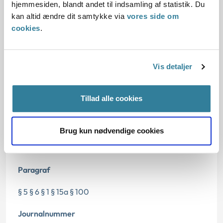
hjemmesiden, blandt andet til indsamling af statistik. Du
kan altid ændre dit samtykke via
vores side om
Oplysninger i sagen
cookies
.
Vis detaljer
Dato for underskrift
Tillad alle cookies
04.07.2014
Offentliggørelsesdato
Brug kun nødvendige cookies
05.07.2014
Paragraf
§ 5 § 6 § 1 § 15a § 100
Journalnummer