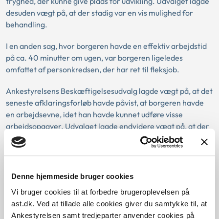
tryghed, der kunne give plads for udvikling. Udvalget lagde
desuden vægt på, at der stadig var en vis mulighed for
behandling.
I en anden sag, hvor borgeren havde en effektiv arbejdstid
på ca. 40 minutter om ugen, var borgeren ligeledes
omfattet af personkredsen, der har ret til fleksjob.
Ankestyrelsens Beskæftigelsesudvalg lagde vægt på, at det
seneste afklaringsforløb havde påvist, at borgeren havde
en arbejdsevne, idet han havde kunnet udføre visse
arbejdsopgaver. Udvalget lagde endvidere vægt på, at der
var mulighed for behandling med medicin og rygtræning,
som kunne gøre borgerens rygproblemer mindre. Det var
desuden ikke udelukket, at borgerens arbejdsevne kunne
udvikles, således at borgeren ville kunne klare mere end
Denne hjemmeside bruger cookies
bare nogle få timers arbejde ugentligt. Der var således
Vi bruger cookies til at forbedre brugeroplevelsen på
stadig udviklingsmuligheder, hvis der blev fundet et arbejde
ast.dk. Ved at tillade alle cookies giver du samtykke til, at
med passende skånehensyn for ryggen.
Ankestyrelsen samt tredjeparter anvender cookies på