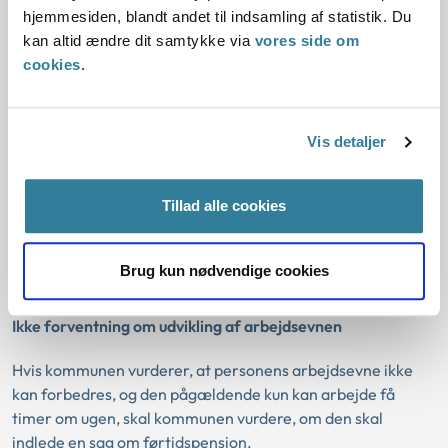
hjemmesiden, blandt andet til indsamling af statistik. Du
Opfølgning
kan altid ændre dit samtykke via
vores side om
cookies
.
Hvis kommunen vurderer, at borgerens arbejdsevne kan
udvikles inden for en rimelig periode, og kommunen
visiterer borgeren til fleksjob, skal kommunen ved den
løbende opfølgning vurdere, om der fortsat er mulighed for,
Vis detaljer
at den pågældendes arbejdsevne kan udvikles. Det vil sige
efter 2½ år og status efter 4½ år i fleksjobbet, eller ved
Tillad alle cookies
vurderinger af, om borgeren fortsat opfylder betingelserne
for fleksjob, som skal foretages, hver gang den pågældende
har modtaget ledighedsydelse i 12 måneder inden for 18
Brug kun nødvendige cookies
måneder
Ikke forventning om udvikling af arbejdsevnen
Hvis kommunen vurderer, at personens arbejdsevne ikke
kan forbedres, og den pågældende kun kan arbejde få
timer om ugen, skal kommunen vurdere, om den skal
indlede en sag om førtidspension.