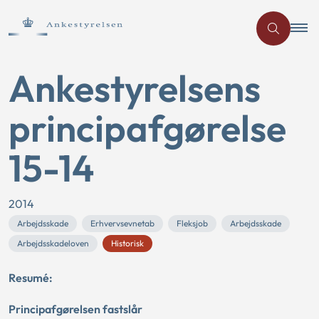
Ankestyrelsens
principafgørelse
15-14
2014
Arbejdsskade
Erhvervsevnetab
Fleksjob
Arbejdsskade
Arbejdsskadeloven
Historisk
Resumé:
Principafgørelsen fastslår