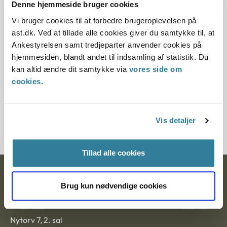
Denne hjemmeside bruger cookies
Offentliggørelsesdato
Vi bruger cookies til at forbedre brugeroplevelsen på
04.03.2014
ast.dk. Ved at tillade alle cookies giver du samtykke til, at
Ankestyrelsen samt tredjeparter anvender cookies på
Paragraf
hjemmesiden, blandt andet til indsamling af statistik. Du
kan altid ændre dit samtykke via
vores side om
§ 17a § 17
cookies
.
Journalnummer
2012-5014-55094
Vis detaljer
Tillad alle cookies
Ankestyrelsen
Brug kun nødvendige cookies
Postadresse:
Nytorv 7, 2. sal