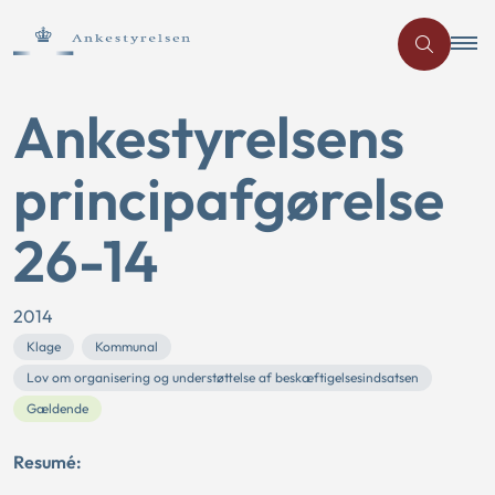
Ankestyrelsens
principafgørelse
26-14
2014
Klage
Kommunal
Lov om organisering og understøttelse af beskæftigelsesindsatsen
Gældende
Resumé: