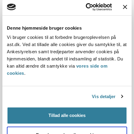
beskæftigelsesindsats - ændringslov nr. 1380 af 23.
december 2012 - § 25 a, stk. 3 og 6 Lov:
Afgørelse:
Denne hjemmeside bruger cookies
Vi bruger cookies til at forbedre brugeroplevelsen på
1. Baggrund for at behandle sagen
ast.dk. Ved at tillade alle cookies giver du samtykke til, at
Ankestyrelsen samt tredjeparter anvender cookies på
hjemmesiden, blandt andet til indsamling af statistik. Du
2. Reglerne
kan altid ændre dit samtykke via
vores side om
cookies
.
4. Den konkrete afgørelse
Begrundelsen for afgørelsen
Vis detaljer
Bemærkninger til klagen
Tillad alle cookies
Oplysninger i sagen