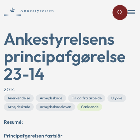
Ankestyrelsens
principafgørelse
23-14
2014
Anerkendelse
Arbejdsskade
Til og fra arbejde
Ulykke
Arbejdsskade
Arbejdsskadeloven
Gældende
Resumé:
Principafgørelsen fastslår