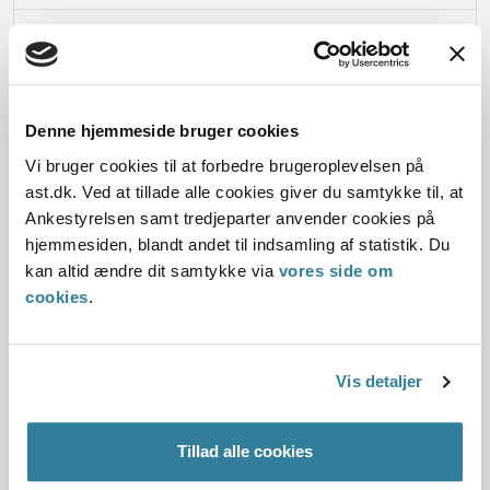
Oplysningerne i sagen
Denne hjemmeside bruger cookies
Dato for underskrift
Vi bruger cookies til at forbedre brugeroplevelsen på
ast.dk. Ved at tillade alle cookies giver du samtykke til, at
01.04.2014
Ankestyrelsen samt tredjeparter anvender cookies på
hjemmesiden, blandt andet til indsamling af statistik. Du
Offentliggørelsesdato
kan altid ændre dit samtykke via
vores side om
cookies
.
02.04.2014
Paragraf
Vis detaljer
§ 3 § 4
Journalnummer
Tillad alle cookies