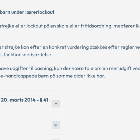
f barn under lærerlockout
ejke eller lockout på en skole eller fritidsordning, medfører ikk
ller strejke kan efter en konkret vurdering dækkes efter reglern
ts funktionsnedsættelse.
have udgifter til pasning, kan der være tale om en merudgift ve
kke-handicappede børn på samme alder ikke har.
 20. marts 2014 - § 41