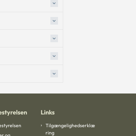
styrelsen
Links
styrelsen
Tilgængelighedserklæ
ring
er og