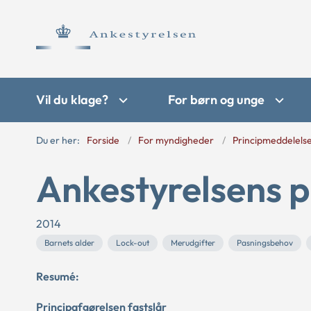
Vil du klage?
For børn og unge
Du er her:
Forside
For myndigheder
Principmeddelels
Ankestyrelsens p
2014
Barnets alder
Lock-out
Merudgifter
Pasningsbehov
Resumé:
Principafgørelsen fastslår