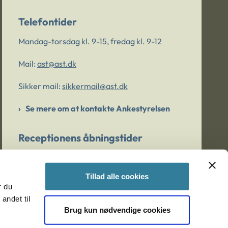
Telefontider
Mandag-torsdag kl. 9-15, fredag kl. 9-12
Mail:
ast@ast.dk
Sikker mail:
sikkermail@ast.dk
Se mere om at kontakte Ankestyrelsen
Receptionens åbningstider
Mandag-torsdag kl. 9-15, fredag kl. 9-13
Tillad alle cookies
r du
Er du bekymret for et barn/en ung?
andet til
Brug kun nødvendige cookies