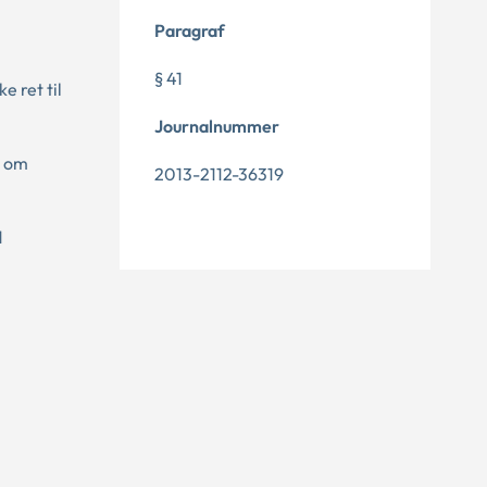
Paragraf
§ 41
e ret til
Journalnummer
e om
2013-2112-36319
d