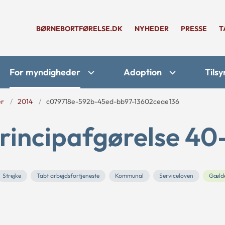
BØRNEBORTFØRELSE.DK
NYHEDER
PRESSE
T
For myndigheder
Adoption
Tilsy
er
2014
c079718e-592b-45ed-bb97-13602ceae136
rincipafgørelse 40
Strejke
Tabt arbejdsfortjeneste
Kommunal
Serviceloven
Gæld