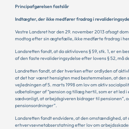
Principafgørelsen fastslår
Indtægter, der ikke medfører fradrag i revalideringsyd
Vestre Landsret har den 29. november 2013 afsagt dom 
modtog efter sin ægtefælle, ikke medførte fradrag i he
Landsretten fandt, at da aktivlovens § 59, stk. 1, er 
af den faste revalideringsydelse efter lovens § 52, må dett
Landretten fandt, at der hverken efter ordlyden af aktivl
at det har været hensigten med bestemmelsen, at den sk
vejledningen af 5. marts 1998 om lov om aktiv socialpol
udbetalinger af ”pension og tillæg hertil, som er et led i
sædvanligt, at arbejdsgiveren bidrager til pensionen”, 
pensionsordninger”.
Landsretten fandt endvidere, at den omstændighed, at ak
erhvervsevnetabserstatning efter lov om arbejdsskadesik