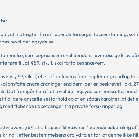
else
om, at indtægter fra en løbende forsørgertabserstatning, som
ndes revalideringsydelse.
en bestemmelse, som begrænser revalidendens lovmæssige krav på
e føre til, at § 59, stk. 1, skal fortolkes snævert.
ovens § 59, stk. 1, eller efter lovens forarbejder er grundlag for
al omfatte andre ordninger end dem, der er beskrevet i pkt. 27
itik. Det fremgår heraf, at revalideringsydelsen nedsættes med
 et tidligere ansættelsesforhold og af en sådan karakter, at det e
og med ”løbende udbetalinger fra private forsikringer og
tivlovens § 59, stk. 1, specifikt nævner ”løbende udbetaling af
ring”, efter bestemmelsens ordlyd taler for, at denne ikke till