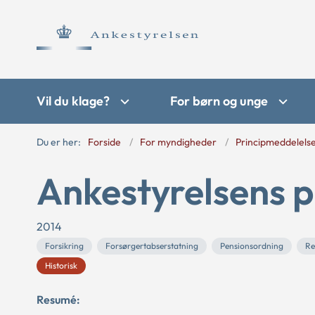
Vil du klage?
For børn og unge
Du er her:
Forside
For myndigheder
Principmeddelels
Ankestyrelsens p
2014
Forsikring
Forsørgertabserstatning
Pensionsordning
Re
Historisk
Resumé: