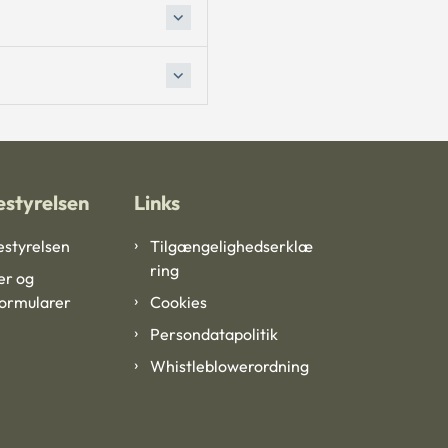
styrelsen
Links
styrelsen
Tilgængelighedserklæ
ring
er og
formularer
Cookies
Persondatapolitik
Whistleblowerordning