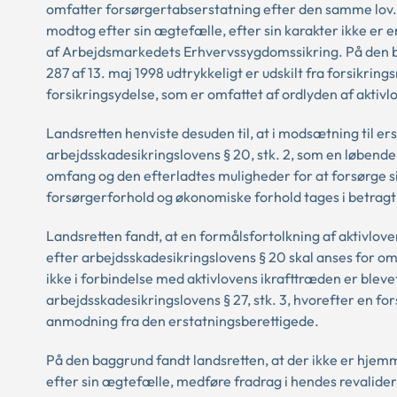
omfatter forsørgertabserstatning efter den samme lov.
modtog efter sin ægtefælle, efter sin karakter ikke er
af Arbejdsmarkedets Erhvervssygdomssikring. På den b
287 af 13. maj 1998 udtrykkeligt er udskilt fra forsikri
forsikringsydelse, som er omfattet af ordlyden af aktivlov
Landsretten henviste desuden til, at i modsætning til e
arbejdsskadesikringslovens § 20, stk. 2, som en løbende y
omfang og den efterladtes muligheder for at forsørge si
forsørgerforhold og økonomiske forhold tages i betragt
Landsretten fandt, at en formålsfortolkning af aktivloven
efter arbejdsskadesikringslovens § 20 skal anses for o
ikke i forbindelse med aktivlovens ikrafttræden er blev
arbejdsskadesikringslovens § 27, stk. 3, hvorefter en fo
anmodning fra den erstatningsberettigede.
På den baggrund fandt landsretten, at der ikke er hjem
efter sin ægtefælle, medføre fradrag i hendes revalide