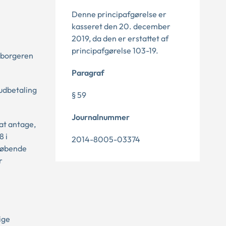
Denne principafgørelse er
kasseret den 20. december
2019, da den er erstattet af
principafgørelse 103-19.
 borgeren
Paragraf
 udbetaling
§ 59
Journalnummer
 at antage,
8 i
2014-8005-03374
 løbende
r
ige