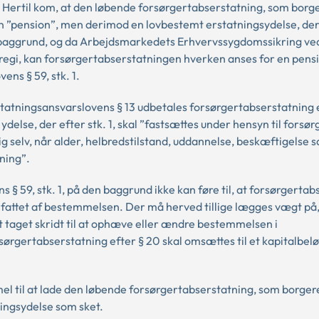
 Hertil kom, at den løbende forsørgertabserstatning, som borg
 en ”pension”, men derimod en lovbestemt erstatningsydelse, de
aggrund, og da Arbejdsmarkedets Erhvervssygdomssikring ved 
ngsregi, kan forsørgertabserstatningen hverken anses for en pensi
ens § 59, stk. 1.
rstatningsansvarslovens § 13 udbetales forsørgertabserstatning 
delse, der efter stk. 1, skal ”fastsættes under hensyn til forsør
g selv, når alder, helbredstilstand, uddannelse, beskæftigelse 
ning”.
s § 59, stk. 1, på den baggrund ikke kan føre til, at forsørgerta
mfattet af bestemmelsen. Der må herved tillige lægges vægt på,
et taget skridt til at ophæve eller ændre bestemmelsen i
rsørgertabserstatning efter § 20 skal omsættes til et kapitalbel
mel til at lade den løbende forsørgertabserstatning, som borg
ringsydelse som sket.