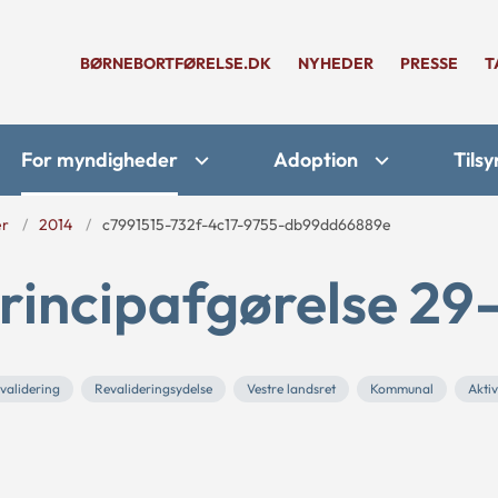
BØRNEBORTFØRELSE.DK
NYHEDER
PRESSE
T
For myndigheder
Adoption
Tilsy
er
2014
c7991515-732f-4c17-9755-db99dd66889e
rincipafgørelse 29
validering
Revalideringsydelse
Vestre landsret
Kommunal
Akti