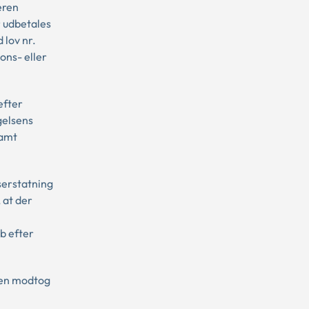
eren
r udbetales
lov nr.
ons- eller
efter
gelsens
samt
bserstatning
 at der
øb efter
eren modtog