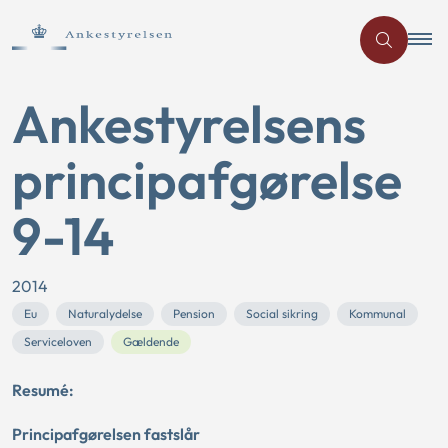
Ankestyrelsens
principafgørelse
9-14
2014
Eu
Naturalydelse
Pension
Social sikring
Kommunal
Serviceloven
Gældende
Resumé:
Principafgørelsen fastslår