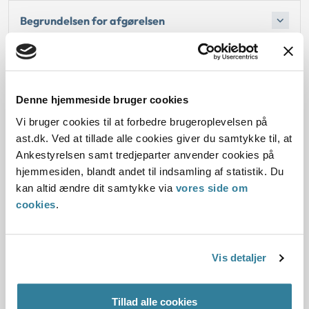
Begrundelsen for afgørelsen
Oplysninger i sagen
Denne hjemmeside bruger cookies
Vi bruger cookies til at forbedre brugeroplevelsen på
Dato for underskrift
ast.dk. Ved at tillade alle cookies giver du samtykke til, at
Ankestyrelsen samt tredjeparter anvender cookies på
07.02.2014
hjemmesiden, blandt andet til indsamling af statistik. Du
kan altid ændre dit samtykke via
vores side om
Offentliggørelsesdato
cookies
.
08.02.2014
Paragraf
Vis detaljer
§ 3 § 5 § 54a § 83
Tillad alle cookies