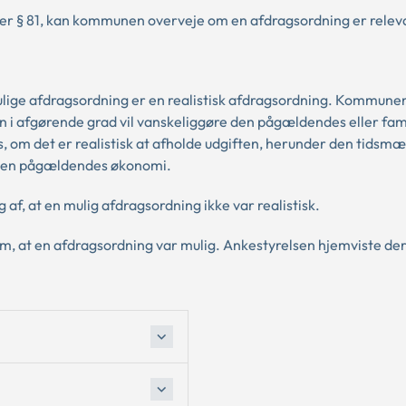
fter § 81, kan kommunen overveje om en afdragsordning er relev
lige afdragsordning er en realistisk afdragsordning. Kommunen
n i afgørende grad vil vanskeliggøre den pågældendes eller fam
es, om det er realistisk at afholde udgiften, herunder den tidsm
 den pågældendes økonomi.
af, at en mulig afdragsordning ikke var realistisk.
m, at en afdragsordning var mulig. Ankestyrelsen hjemviste de