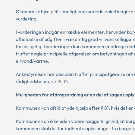
Økonomisk hjælp til rimeligt begrundede enkeltudgifter e
vurdering.
I vurderingen indgår en række elementer, herunder bor
afholdelse af udgiften i væsentlig grad vil vanskelliggør
forudsigelig. I vurderingen kan kommunen inddrage and
truffet nogle principielle afgørelser om betydningen af
el/vand/varme.
Ankestyrelsen har desuden truffet principafgørelse om u
rådighedsbeløb, se 19-14.
Muligheden for afdragsordning er en del af sagens oply
Kommunen kan afslå at yde hjælp efter § 81, hvis det er 
Kommunen kan ikke uden videre lægge til grund, at borg
kommunen skal derfor indhente oplysninger fra borgere