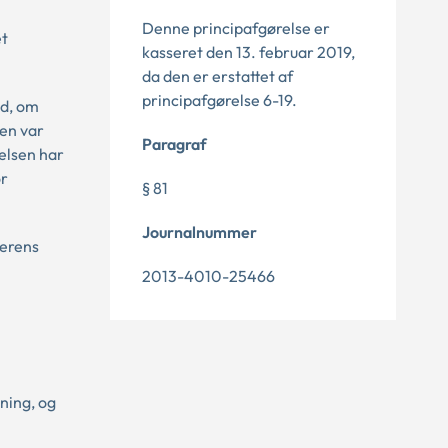
Denne principafgørelse er
et
kasseret den 13. februar 2019,
da den er erstattet af
principafgørelse 6-19.
ld, om
ten var
Paragraf
elsen har
or
§ 81
Journalnummer
gerens
2013-4010-25466
ning, og