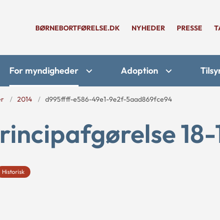
BØRNEBORTFØRELSE.DK
NYHEDER
PRESSE
T
For myndigheder
Adoption
Tilsy
er
2014
d995ffff-e586-49e1-9e2f-5aad869fce94
rincipafgørelse 18-
Historisk