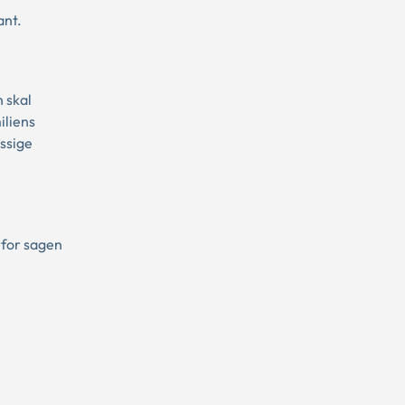
ant.
 skal
iliens
æssige
rfor sagen