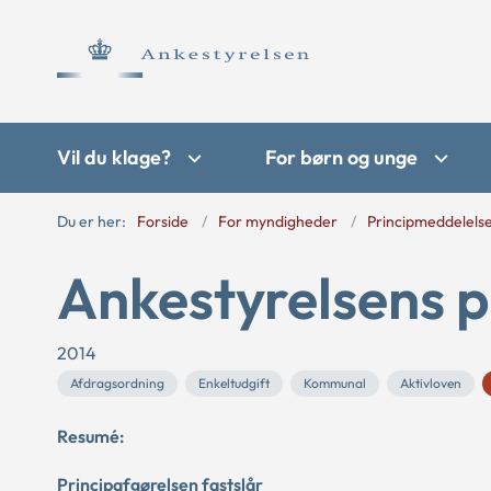
Vil du klage?
For børn og unge
Du er her:
Forside
For myndigheder
Principmeddelels
Ankestyrelsens p
2014
Afdragsordning
Enkeltudgift
Kommunal
Aktivloven
Resumé:
Principafgørelsen fastslår