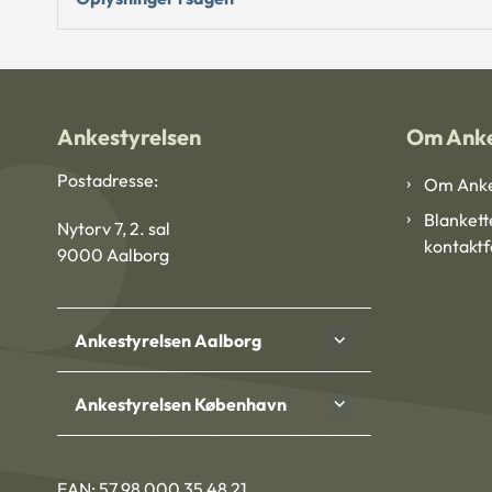
Ankestyrelsen
Om Anke
Postadresse:
Om Anke
Blankett
Nytorv 7, 2. sal
kontakt
9000 Aalborg
Ankestyrelsen Aalborg
Ankestyrelsen København
EAN: 57 98 000 35 48 21