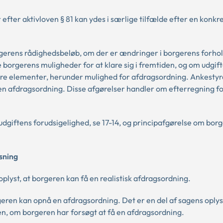
fter aktivloven § 81 kan ydes i særlige tilfælde efter en konkr
gerens rådighedsbeløb, om der er ændringer i borgerens forho
e borgerens muligheder for at klare sig i fremtiden, og om udgif
re elementer, herunder mulighed for afdragsordning. Ankestyr
 en afdragsordning. Disse afgørelser handler om efterregning f
dgiftens forudsigelighed, se 17-14, og principafgørelse om bor
sning
oplyst, at borgeren kan få en realistisk afdragsordning.
eren kan opnå en afdragsordning. Det er en del af sagens oplys
n, om borgeren har forsøgt at få en afdragsordning.