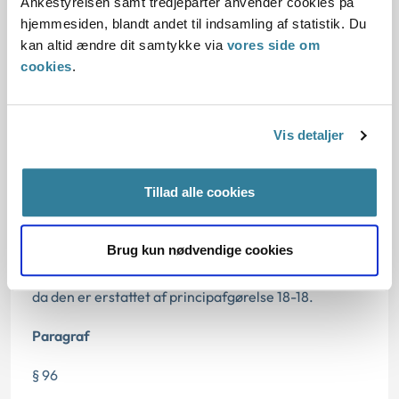
Ankestyrelsen samt tredjeparter anvender cookies på
Oplysninger i sagen
hjemmesiden, blandt andet til indsamling af statistik. Du
kan altid ændre dit samtykke via
vores side om
cookies
.
Dato for underskrift
Vis detaljer
09.12.2014
Tillad alle cookies
Offentliggørelsesdato
10.12.2014
Brug kun nødvendige cookies
Denne principafgørelse er kasseret den 9. maj 2018,
da den er erstattet af principafgørelse 18-18.
Paragraf
§ 96