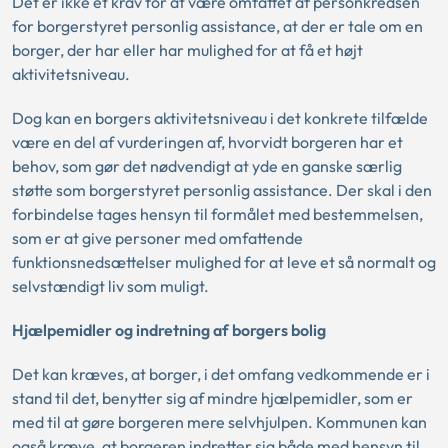
Det er ikke et krav for at være omfattet af personkredsen
for borgerstyret personlig assistance, at der er tale om en
borger, der har eller har mulighed for at få et højt
aktivitetsniveau.
Dog kan en borgers aktivitetsniveau i det konkrete tilfælde
være en del af vurderingen af, hvorvidt borgeren har et
behov, som gør det nødvendigt at yde en ganske særlig
støtte som borgerstyret personlig assistance. Der skal i den
forbindelse tages hensyn til formålet med bestemmelsen,
som er at give personer med omfattende
funktionsnedsættelser mulighed for at leve et så normalt og
selvstændigt liv som muligt.
Hjælpemidler og indretning af borgers bolig
Det kan kræves, at borger, i det omfang vedkommende er i
stand til det, benytter sig af mindre hjælpemidler, som er
med til at gøre borgeren mere selvhjulpen. Kommunen kan
også kræve, at borgeren indretter sig både med hensyn til