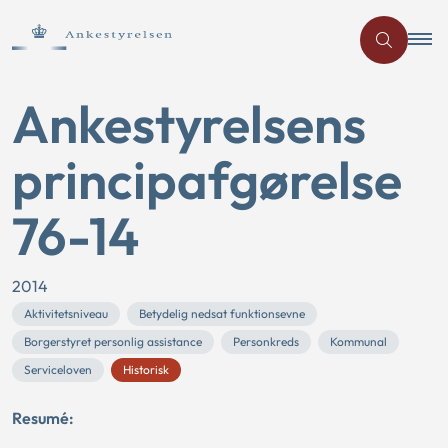
Ankestyrelsens
principafgørelse
76-14
2014
Aktivitetsniveau
Betydelig nedsat funktionsevne
Borgerstyret personlig assistance
Personkreds
Kommunal
Serviceloven
Historisk
Resumé: