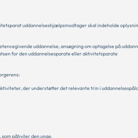
ivitetsparat uddannelseshjælpsmodtager skal indeholde oplysn
mpetencegivende uddannelse, ansøgning om optagelse på uddann
sen for den uddannelsesparate eller aktivitetsparate
orgerens:
aktiviteter, der understøtter det relevante trin i uddannelsespå
er, som påhviler den unge,