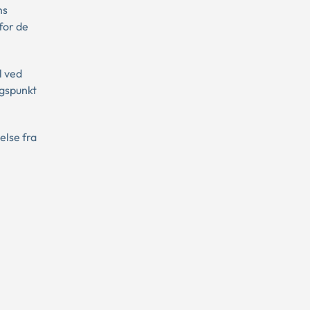
ns
for de
l ved
ngspunkt
else fra