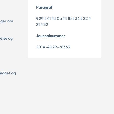
Paragraf
§ 29 § 41 § 20a § 21b § 36 § 22 §
inger om
21 § 32
Journalnummer
else og
2014-4029-28363
lægget og