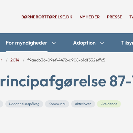
BØRNEBORTFØRELSE.DK
NYHEDER
PRESSE
T
For myndigheder
Adoption
Tilsy
er
2014
f9aed636-09ef-4472-a908-b1df532effc5
rincipafgørelse 87-
Uddannelsespålæg
Kommunal
Aktivloven
Gældende