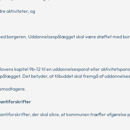
dre aktiviteter, og
d borgeren. Uddannelsespålægget skal være drøftet med bor
vens kapitel 9b-12 til en uddannelsesparat eller aktivitetspara
pålægget. Det betyder, at tilbuddet skal fremgå af uddannels
psmodtagere.
antiforskrifter
ntiforskrifter, der skal sikre, at kommunen træffer afgørelse p