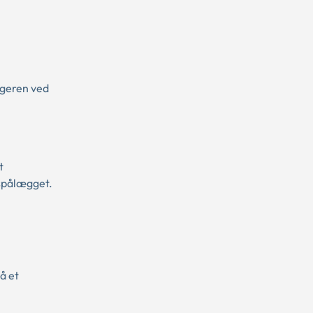
geren ved
t
espålægget.
å et