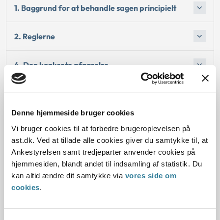
1. Baggrund for at behandle sagen principielt
2. Reglerne
4. Den konkrete afgørelse
Begrundelsen for afgørelsen
Denne hjemmeside bruger cookies
Vi bruger cookies til at forbedre brugeroplevelsen på
ast.dk. Ved at tillade alle cookies giver du samtykke til, at
Dato for underskrift
Ankestyrelsen samt tredjeparter anvender cookies på
hjemmesiden, blandt andet til indsamling af statistik. Du
01.12.2015
kan altid ændre dit samtykke via
vores side om
cookies
.
Offentliggørelsesdato
02.12.2015