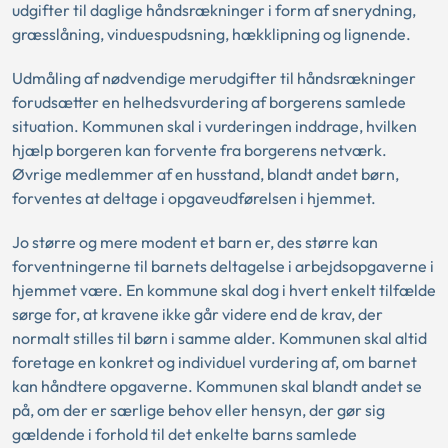
udgifter til daglige håndsrækninger i form af snerydning,
græsslåning, vinduespudsning, hækklipning og lignende.
Udmåling af nødvendige merudgifter til håndsrækninger
forudsætter en helhedsvurdering af borgerens samlede
situation. Kommunen skal i vurderingen inddrage, hvilken
hjælp borgeren kan forvente fra borgerens netværk.
Øvrige medlemmer af en husstand, blandt andet børn,
forventes at deltage i opgaveudførelsen i hjemmet.
Jo større og mere modent et barn er, des større kan
forventningerne til barnets deltagelse i arbejdsopgaverne i
hjemmet være. En kommune skal dog i hvert enkelt tilfælde
sørge for, at kravene ikke går videre end de krav, der
normalt stilles til børn i samme alder. Kommunen skal altid
foretage en konkret og individuel vurdering af, om barnet
kan håndtere opgaverne. Kommunen skal blandt andet se
på, om der er særlige behov eller hensyn, der gør sig
gældende i forhold til det enkelte barns samlede