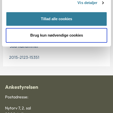
Vis detaljer
Denne principafgørelse er kasseret den 25. januar
2019, da den er erstattet af principafgørelse 3-19.
Tillad alle cookies
Paragraf
§ 5 § 1a § 6 § 15a § 100
Brug kun nødvendige cookies
Journalnummer
2015-2123-15351
Ankestyrelsen
Postadresse:
Nytorv 7, 2. sal