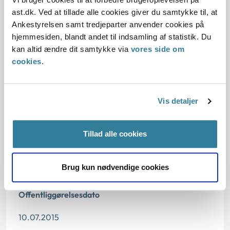
1. Baggrund for at behandle sagen principielt
ast.dk. Ved at tillade alle cookies giver du samtykke til, at
Ankestyrelsen samt tredjeparter anvender cookies på
2. Reglerne
hjemmesiden, blandt andet til indsamling af statistik. Du
kan altid ændre dit samtykke via
vores side om
cookies
.
4. Den konkrete afgørelse
Begrundelsen for afgørelsen
Vis detaljer
Tillad alle cookies
Dato for underskrift
Brug kun nødvendige cookies
09.07.2015
Offentliggørelsesdato
10.07.2015