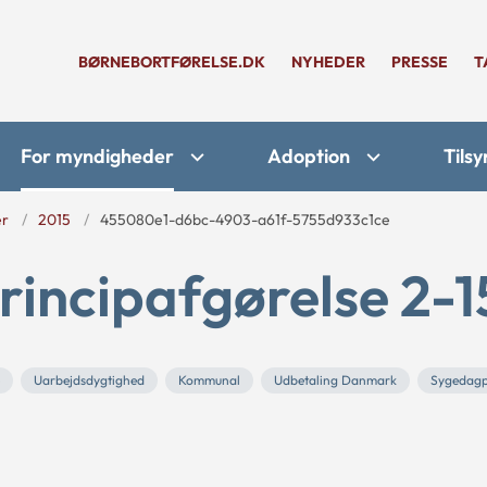
BØRNEBORTFØRELSE.DK
NYHEDER
PRESSE
T
For myndigheder
Adoption
Tilsy
er
2015
455080e1-d6bc-4903-a61f-5755d933c1ce
rincipafgørelse 2-1
Uarbejdsdygtighed
Kommunal
Udbetaling Danmark
Sygedagp