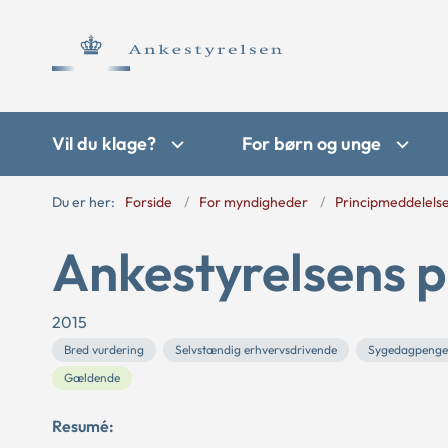
Vil du klage?
For børn og unge
Du er her:
Forside
For myndigheder
Principmeddelels
Ankestyrelsens p
2015
Bred vurdering
Selvstændig erhvervsdrivende
Sygedagpenge
Gældende
Resumé: