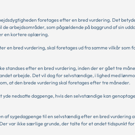
bejdsdygtigheden foretages efter en bred vurdering. Det betyde
d til de arbejdsområder, som pågældende på baggrund af sin udd
ter en kortere oplæring.
er en bred vurdering, skal foretages ud fra samme vilkår som f
ke standses efter en bred vurdering, inden der er gået tre måne
andet arbejde. Det vil dog for selvstændige, i lighed med lønmo
 om, at den brede vurdering skal foretages efter tre måneder.
r at yde nedsatte dagpenge, hvis den selvstændige kan genoptag
 af sygedagpenge til en selvstændig efter en bred vurdering a
r var ikke særlige grunde, der talte for et andet tidspunkt for