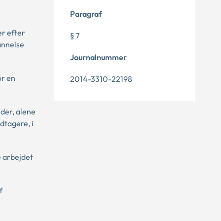
Paragraf
r efter
§ 7
annelse
Journalnummer
or en
2014-3310-22198
der, alene
dtagere, i
e arbejdet
f