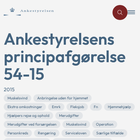
Ankestyrelsens
principafgørelse
54-15
2015
Muskelsvind
Anbringelse uden for hjemmet
Ekstra omkostninger
Emrk
Fleksjob
Fn
Hjemmehjælp
Hjælpers rejse og ophold
Merudgifter
Merudgifter ved forsørgelsen
Muskelsvind
Operation
Personkreds
Rengøring
Serviceloven
Særlige tilfælde