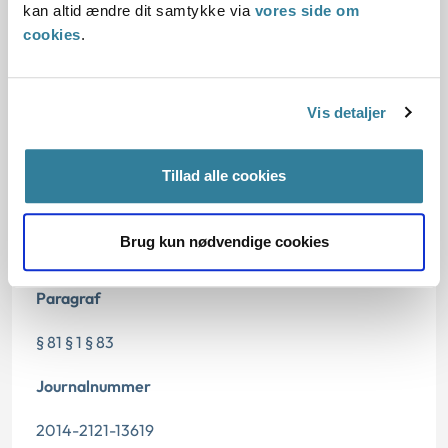
kan altid ændre dit samtykke via
vores side om
Begrundelsen for afgørelsen
cookies
.
Vis detaljer
Dato for underskrift
16.09.2015
Tillad alle cookies
Offentliggørelsesdato
Brug kun nødvendige cookies
17.09.2015
Paragraf
§ 81 § 1 § 83
Journalnummer
2014-2121-13619