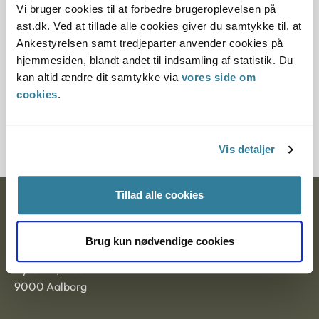
13.10.2015
Vi bruger cookies til at forbedre brugeroplevelsen på
ast.dk. Ved at tillade alle cookies giver du samtykke til, at
Paragraf
Ankestyrelsen samt tredjeparter anvender cookies på
hjemmesiden, blandt andet til indsamling af statistik. Du
§ 6
kan altid ændre dit samtykke via
vores side om
Journalnummer
cookies
.
2014-5012-30185
Vis detaljer
Tillad alle cookies
Ankestyrelsen
Postadresse:
Brug kun nødvendige cookies
Nytorv 7, 2. sal
9000 Aalborg