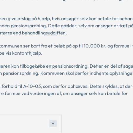
 give afslag på hjælp, hvis ansøger selv kan betale for behan
anden pensionsordning. Dette gælder, selv om ansøger er tæt p
større end behandlingsudgiften.
ommunen ser bort fra et beløb på op til 10.000 kr. og formue i
pelvis kontanthjælp.
eren kan tilbagekøbe en pensionsordning. Det er en del af sag
e en pensionsordning. Kommunen skal derfor indhente oplysning
i forhold til A-10-03, som derfor ophæves. Dette skyldes, at der
dre formue ved vurderingen af, om ansøger selv kan betale for