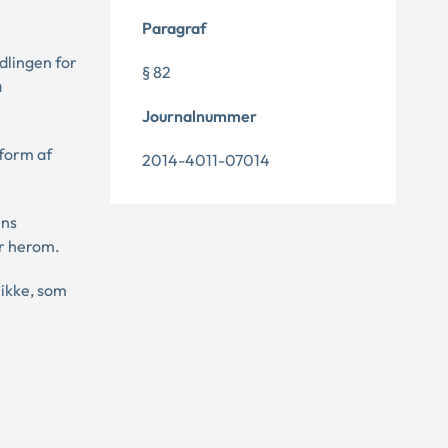
Paragraf
dlingen for
§ 82
å
Journalnummer
 form af
2014-4011-07014
ens
er herom.
 ikke, som