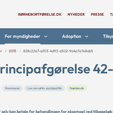
BØRNEBORTFØRELSE.DK
NYHEDER
PRESSE
T
For myndigheder
Adoption
Tilsy
er
2015
828c2267-a203-4d93-a502-9a4a7a7e8ab5
rincipafgørelse 42-
Kommunal
Lov om aktiv socialpolitik
Gældende
r selv kan betale for behandlingen for eksempel ved tilbagekøb