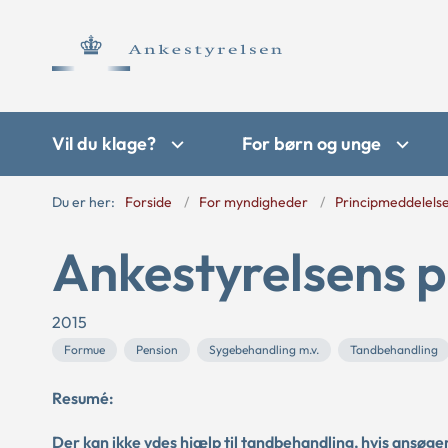
Vil du klage?
For børn og unge
Du er her:
Forside
For myndigheder
Principmeddelels
Ankestyrelsens p
2015
Formue
Pension
Sygebehandling m.v.
Tandbehandling
Resumé:
Der kan ikke ydes hjælp til tandbehandling, hvis ansøge