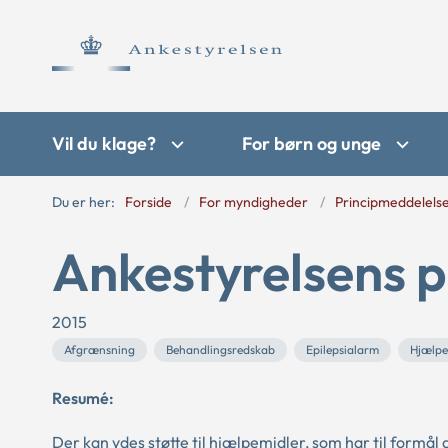
Vil du klage?
For børn og unge
Du er her:
Forside
For myndigheder
Principmeddelels
Ankestyrelsens p
2015
Afgrænsning
Behandlingsredskab
Epilepsialarm
Hjælpe
Resumé:
Der kan ydes støtte til hjælpemidler, som har til formål