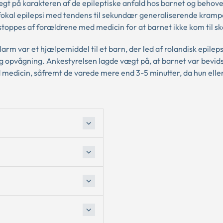
t på karakteren af de epileptiske anfald hos barnet og behove
 fokal epilepsi med tendens til sekundær generaliserende kramp
 stoppes af forældrene med medicin for at barnet ikke kom til s
larm var et hjælpemiddel til et barn, der led af rolandisk epileps
g opvågning. Ankestyrelsen lagde vægt på, at barnet var bevid
 medicin, såfremt de varede mere end 3-5 minutter, da hun eller