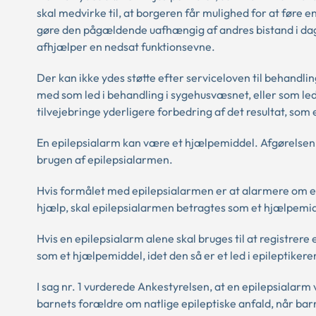
skal medvirke til, at borgeren får mulighed for at føre 
gøre den pågældende uafhængig af andres bistand i dagl
afhjælper en nedsat funktionsevne.
Der kan ikke ydes støtte efter serviceloven til behand
med som led i behandling i sygehusvæsnet, eller som led
tilvejebringe yderligere forbedring af det resultat, som 
En epilepsialarm kan være et hjælpemiddel. Afgørelsen 
brugen af epilepsialarmen.
Hvis formålet med epilepsialarmen er at alarmere om et ep
hjælp, skal epilepsialarmen betragtes som et hjælpemi
Hvis en epilepsialarm alene skal bruges til at registrere 
som et hjælpemiddel, idet den så er et led i epileptiker
I sag nr. 1 vurderede Ankestyrelsen, at en epilepsialar
barnets forældre om natlige epileptiske anfald, når bar