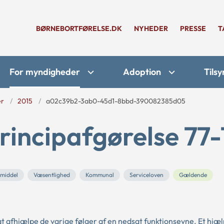
BØRNEBORTFØRELSE.DK
NYHEDER
PRESSE
T
For myndigheder
Adoption
Tilsy
er
2015
a02c39b2-3ab0-45d1-8bbd-390082385d05
rincipafgørelse 77-
middel
Væsentlighed
Kommunal
Serviceloven
Gældende
 at afhjælpe de varige følger af en nedsat funktionsevne. Et hj