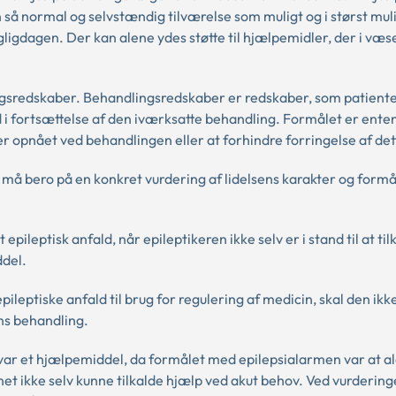
en så normal og selvstændig tilværelse som muligt og i størst mul
igdagen. Der kan alene ydes støtte til hjælpemidler, der i væse
lingsredskaber. Behandlingsredskaber er redskaber, som patient
 i fortsættelse af den iværksatte behandling. Formålet er enten
er opnået ved behandlingen eller at forhindre forringelse af dett
må bero på en konkret vurdering af lidelsens karakter og form
ileptisk anfald, når epileptikeren ikke selv er i stand til at til
ddel.
epileptiske anfald til brug for regulering af medicin, skal den ik
ens behandling.
m var et hjælpemiddel, da formålet med epilepsialarmen var at 
net ikke selv kunne tilkalde hjælp ved akut behov. Ved vurdering