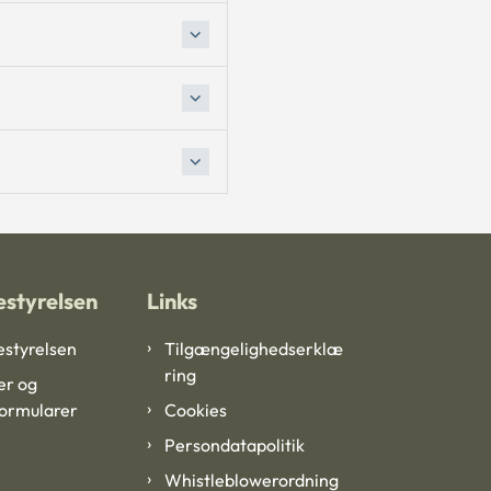
styrelsen
Links
styrelsen
Tilgængelighedserklæ
ring
er og
formularer
Cookies
Persondatapolitik
Whistleblowerordning