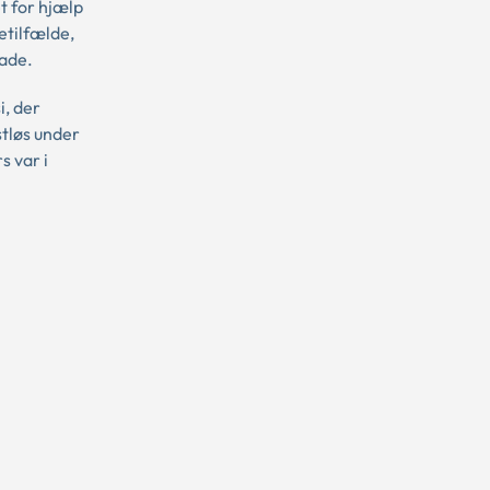
t for hjælp
etilfælde,
kade.
i, der
stløs under
s var i