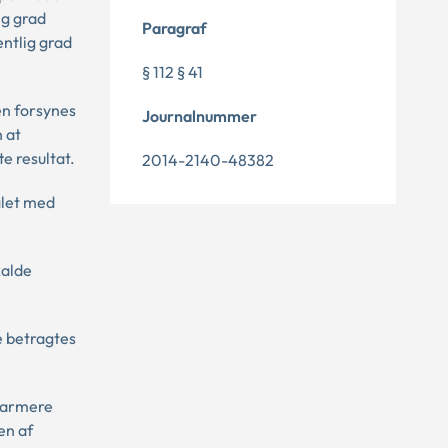
ig grad
Paragraf
ntlig grad
§ 112 § 41
en forsynes
Journalnummer
 at
e resultat.
2014-2140-48382
ålet med
kalde
ke betragtes
alarmere
en af