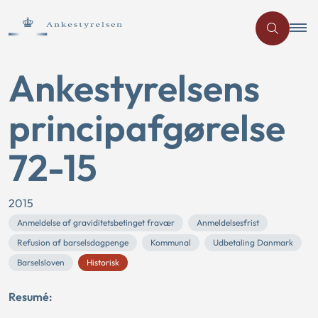
Ankestyrelsens
principafgørelse
72-15
2015
Anmeldelse af graviditetsbetinget fravær
Anmeldelsesfrist
Refusion af barselsdagpenge
Kommunal
Udbetaling Danmark
Barselsloven
Historisk
Resumé: