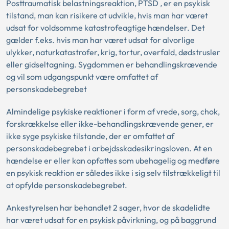
Posttraumatisk belastningsreaktion, PTSD
,
er en psykisk
tilstand, man kan risikere at udvikle, hvis man har været
udsat for voldsomme katastrofeagtige hændelser. Det
gælder f.eks. hvis man har været udsat for alvorlige
ulykker, naturkatastrofer, krig, tortur, overfald, dødstrusler
eller gidseltagning. Sygdommen er behandlingskrævende
og vil som udgangspunkt være omfattet af
personskadebegrebet
Almindelige psykiske reaktioner i form af vrede, sorg, chok,
forskrækkelse eller ikke-behandlingskrævende gener, er
ikke syge psykiske tilstande, der er omfattet af
personskadebegrebet i arbejdsskadesikringsloven. At en
hændelse er eller kan opfattes som ubehagelig og medføre
en psykisk reaktion er således ikke i sig selv tilstrækkeligt til
at opfylde personskadebegrebet.
Ankestyrelsen har behandlet 2 sager, hvor de skadelidte
har været udsat for en psykisk påvirkning, og på baggrund