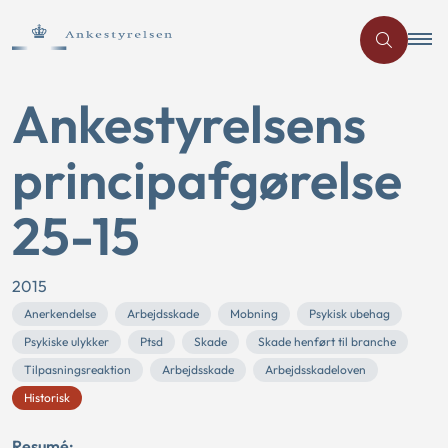
Ankestyrelsens
principafgørelse
25-15
2015
Anerkendelse
Arbejdsskade
Mobning
Psykisk ubehag
Psykiske ulykker
Ptsd
Skade
Skade henført til branche
Tilpasningsreaktion
Arbejdsskade
Arbejdsskadeloven
Historisk
Resumé: