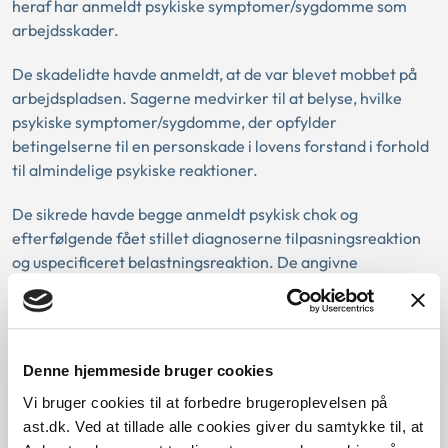
heraf har anmeldt psykiske symptomer/sygdomme som
arbejdsskader.
De skadelidte havde anmeldt, at de var blevet mobbet på
arbejdspladsen. Sagerne medvirker til at belyse, hvilke
psykiske symptomer/sygdomme, der opfylder
betingelserne til en personskade i lovens forstand i forhold
til almindelige psykiske reaktioner.
De sikrede havde begge anmeldt psykisk chok og
efterfølgende fået stillet diagnoserne tilpasningsreaktion
og uspecificeret belastningsreaktion. De angivne
omstændigheder kunne efter en lægefaglig vurdering
alene medføre gener i form af kortvarigt og forbigående
psykisk ubehag.
Denne hjemmeside bruger cookies
At hændelsen i sig selv er eller kan opfattes som ubehagelig
og medføre psykisk reaktion er ikke i sig selv tilstrækkeligt
Vi bruger cookies til at forbedre brugeroplevelsen på
til at anerkende tilfældet som en arbejdsskade.
ast.dk. Ved at tillade alle cookies giver du samtykke til, at