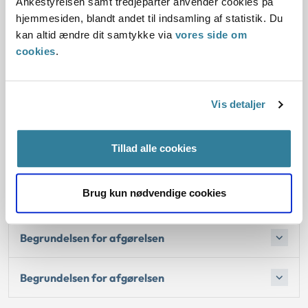
Ankestyrelsen samt tredjeparter anvender cookies på
hjemmesiden, blandt andet til indsamling af statistik. Du
kan altid ændre dit samtykke via
vores side om
Lovgivning:
cookies
.
Afgørelse:
Vis detaljer
1. Baggrund for at behandle sagerne principielt
Tillad alle cookies
2. Reglerne
Brug kun nødvendige cookies
4. De konkrete afgørelser
Begrundelsen for afgørelsen
Begrundelsen for afgørelsen