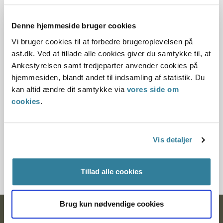
Dato for underskrift
Denne hjemmeside bruger cookies
21.12.2015
Vi bruger cookies til at forbedre brugeroplevelsen på
Offentliggørelsesdato
ast.dk. Ved at tillade alle cookies giver du samtykke til, at
Ankestyrelsen samt tredjeparter anvender cookies på
22.12.2015
hjemmesiden, blandt andet til indsamling af statistik. Du
kan altid ændre dit samtykke via
vores side om
Paragraf
cookies
.
§ 5 § 7 § 1a § 15a § 100
Journalnummer
Vis detaljer
2015-2123-49278
Tillad alle cookies
Brug kun nødvendige cookies
Ankestyrelsen