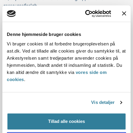
ressourceforløb.
I den konkrete sag havde kommunen begrundet afslaget
med, at der ikke var behov for en koordinerende
sagsbehandler.
Denne hjemmeside bruger cookies
Vi bruger cookies til at forbedre brugeroplevelsen på
ast.dk. Ved at tillade alle cookies giver du samtykke til, at
Lov:
Ankestyrelsen samt tredjeparter anvender cookies på
hjemmesiden, blandt andet til indsamling af statistik. Du
kan altid ændre dit samtykke via
vores side om
Afgørelse:
cookies
.
1. Baggrund for at behandle sagen
Vis detaljer
2. Reglerne
Tillad alle cookies
4. Den konkrete afgørelse