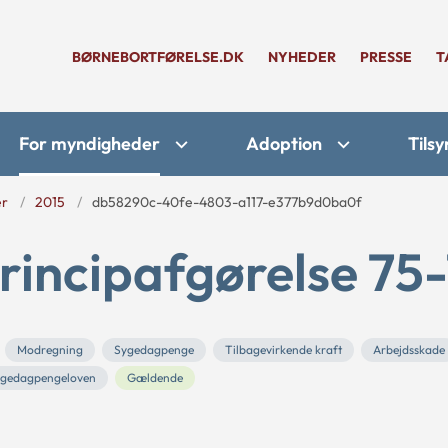
BØRNEBORTFØRELSE.DK
NYHEDER
PRESSE
T
For myndigheder
Adoption
Tilsy
er
2015
db58290c-40fe-4803-a117-e377b9d0ba0f
rincipafgørelse 75-
Modregning
Sygedagpenge
Tilbagevirkende kraft
Arbejdsskade
gedagpengeloven
Gældende