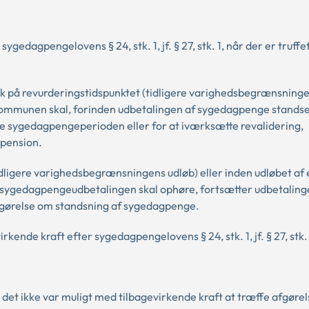
edagpengelovens § 24, stk. 1, jf. § 27, stk. 1, når der er truffe
 på revurderingstidspunktet (tidligere varighedsbegrænsninge
Kommunen skal, forinden udbetalingen af sygedagpenge standse
nge sygedagpengeperioden eller for at iværksætte revalidering,
dspension.
dligere varighedsbegrænsningens udløb) eller inden udløbet af 
 sygedagpengeudbetalingen skal ophøre, fortsætter udbetaling
fgørelse om standsning af sygedagpenge.
kende kraft efter sygedagpengelovens § 24, stk. 1, jf. § 27, stk. 
 det ikke var muligt med tilbagevirkende kraft at træffe afgørel