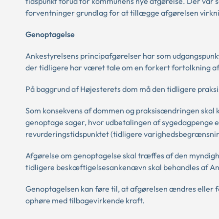
tidspunkt forud for kommunens nye afgørelse. Der var s
forventninger grundlag for at tillægge afgørelsen virk
Genoptagelse
Ankestyrelsens principafgørelser har som udgangspunkt v
der tidligere har været tale om en forkert fortolkning af 
På baggrund af Højesterets dom må den tidligere praksis
Som konsekvens af dommen og praksisændringen skal kom
genoptage sager, hvor udbetalingen af sygedagpenge eft
revurderingstidspunktet (tidligere varighedsbegrænsnin
Afgørelse om genoptagelse skal træffes af den myndighe
tidligere beskæftigelsesankenævn skal behandles af An
Genoptagelsen kan føre til, at afgørelsen ændres eller
ophøre med tilbagevirkende kraft.