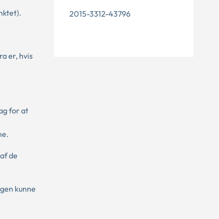
s
nktet).
2015-3312-43796
a er, hvis
g for at
ne.
af de
ingen kunne