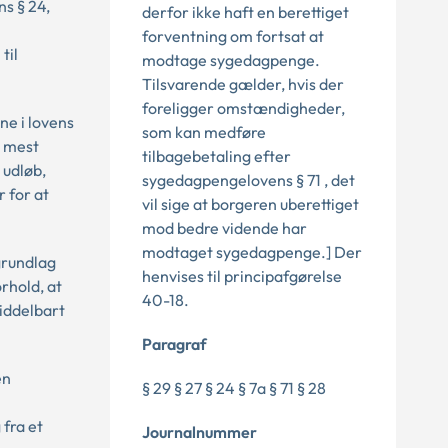
s § 24,
derfor ikke haft en berettiget
forventning om fortsat at
til
modtage sygedagpenge.
Tilsvarende gælder, hvis der
foreligger omstændigheder,
e i lovens
som kan medføre
8 mest
tilbagebetaling efter
 udløb,
sygedagpengelovens § 71 , det
 for at
vil sige at borgeren uberettiget
mod bedre vidende har
modtaget sygedagpenge.] Der
grundlag
henvises til principafgørelse
rhold, at
40-18.
iddelbart
Paragraf
en
§ 29 § 27 § 24 § 7a § 71 § 28
fra et
Journalnummer