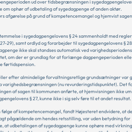
agpengeperioden ud over tidsbegrænsningen i sygedagpengeloven
lse om ophør af udbetaling af sygedagpenge af anden aktør.
 afgørelse på grund af kompetencemangel og hjemvist sagen 
estemmelse i sygedagpengelovens § 24 sammenholdt med reglern
27-29), samt ordlyd og forarbejder til sygedagpengelovens § 2
dagpenge ikke skal standses automatisk ved varighedsperiodens
et, om der er grundlag for at forlænge dagpengeperioden eller
nde førtidspension.
ller efter almindelige forvaltningsretlige grundsætninger var 
ra varighedsbegrænsningen (nu revurderingstidspunktet). Det fo
ngen af sagen til kommunen anførte, at hjemvisningen ikke um
ngelovens § 27, kunne ikke i sig selv føre til et andet resultat.
m følge af kompetencemangel, fandt Højesteret endvidere, at d
ragt pågældende om hendes retsstilling, var uden betydning for
, at udbetalingen af sygedagpenge kunne ophøre med virkning 