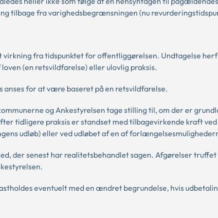
åledes heller ikke som følge af en hensyntagen til pågældende
ning tilbage fra varighedsbegrænsningen (nu revurderingstidspu
irkning fra tidspunktet for offentliggørelsen. Undtagelse herfr
loven (en retsvildfarelse) eller ulovlig praksis.
 anses for at være baseret på en retsvildfarelse.
munerne og Ankestyrelsen tage stilling til, om der er grundla
er tidligere praksis er standset med tilbagevirkende kraft ved
gens udløb) eller ved udløbet af en af forlængelsesmuligheder
d, der senest har realitetsbehandlet sagen. Afgørelser truffet 
kestyrelsen.
 fastholdes eventuelt med en ændret begrundelse, hvis udbetal