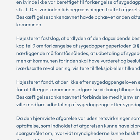
en kvinde ikke var berettiget til forlængelse af syged
stk. 1. Der var inden tidsbegrænsningen truffet afgøre
Beskæftigelsesankenævnet havde ophævet anden aktørs
kommunen.
Højesteret fastslog, at ordlyden af den dagældende b
kapitel 9 om forlængelse af sygedagpengeperioden (§§ 
nærliggende må forstås således, at udbetaling af syge
men at kommunen forinden skal have vurderet og beslutt
iværksætte revalidering, visitere til fleksjob eller tilke
Højesteret fandt, at der ikke efter sygedagpengeloven e
for at tillægge kommunens afgørelse virkning tilbage f
Beskæftigelsesankenævnet i forbindelse med hjemvisni
ville medføre udbetaling af sygedagpenge efter sygedagpe
Da den hjemviste afgørelse var uden retsvirkninger so
opfattelse, som indholdet af afgørelsen kunne have bib
spørgsmålet om, hvorvidt myndighederne kunne beslutte