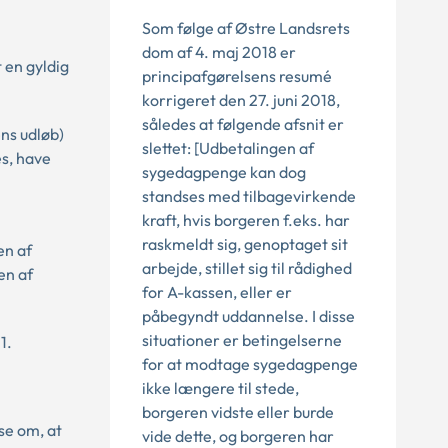
Som følge af Østre Landsrets
dom af 4. maj 2018 er
t en gyldig
principafgørelsens resumé
korrigeret den 27. juni 2018,
således at følgende afsnit er
ns udløb)
slettet: [Udbetalingen af
s, have
sygedagpenge kan dog
standses med tilbagevirkende
kraft, hvis borgeren f.eks. har
raskmeldt sig, genoptaget sit
en af
arbejde, stillet sig til rådighed
en af
for A-kassen, eller er
påbegyndt uddannelse. I disse
situationer er betingelserne
1.
for at modtage sygedagpenge
ikke længere til stede,
borgeren vidste eller burde
se om, at
vide dette, og borgeren har