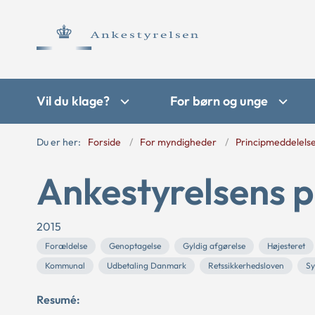
Vil du klage?
For børn og unge
Du er her:
Forside
For myndigheder
Principmeddelels
Ankestyrelsens p
2015
Forældelse
Genoptagelse
Gyldig afgørelse
Højesteret
Kommunal
Udbetaling Danmark
Retssikkerhedsloven
Sy
Resumé: