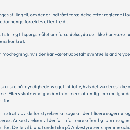
s stilling til, om der er indtrådt forældelse efter reglerne i l
gedagpenge forældes efter tre år.
stilling til spørgsmålet om forældelse, da det ikke har været a
res konkret.
for modregning, hvis der har været udbetalt eventuelle andre yde
al ske på myndighedens eget initiativ, hvis det vurderes ikke 
gerne. Ellers skal myndigheden informere offentligt om mulighede
erfor.
nistrativ byrde for styrelsen at søge at identificere sagerne, og
ficeres. Ankestyrelsen vil derfor informere offentligt om mulighe
rfor. Dette vil blandt andet ske på Ankestyrelsens hjemmeside