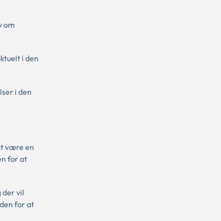
ov om
ktuelt i den
lser i den
at være en
n for at
 der vil
den for at
.