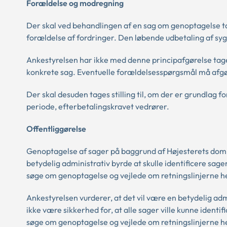
Forældelse og modregning
Der skal ved behandlingen af en sag om genoptagelse tage
forældelse af fordringer. Den løbende udbetaling af sy
Ankestyrelsen har ikke med denne principafgørelse taget 
konkrete sag. Eventuelle forældelsesspørgsmål må afgø
Der skal desuden tages stilling til, om der er grundlag 
periode, efterbetalingskravet vedrører.
Offentliggørelse
Genoptagelse af sager på baggrund af Højesterets dom sk
betydelig administrativ byrde at skulle identificere sa
søge om genoptagelse og vejlede om retningslinjerne h
Ankestyrelsen vurderer, at det vil være en betydelig admi
ikke være sikkerhed for, at alle sager ville kunne identi
søge om genoptagelse og vejlede om retningslinjerne he