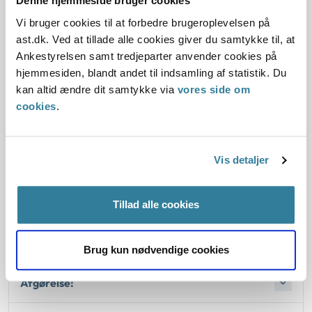
Denne hjemmeside bruger cookies
ophold uden for hjemmet, da støtten var nødvendig for, at
Vi bruger cookies til at forbedre brugeroplevelsen på
borgeren kunne komme på et kortere ophold af 4-5 dages
ast.dk. Ved at tillade alle cookies giver du samtykke til, at
varighed i Danmark uden for borgerens botilbud.
Ankestyrelsen samt tredjeparter anvender cookies på
Kommunen havde henvist til, at kommunen ikke havde en
hjemmesiden, blandt andet til indsamling af statistik. Du
servicestandard, der gav mulighed for socialpædagogisk
kan altid ændre dit samtykke via
vores side om
støtte uden for hjemmet i forbindelse med ferieophold
cookies
.
I sag nr. 2 fandt Ankestyrelsen, at borgeren var
tilstrækkeligt kompenseret gennem kommunens
serviceniveau på socialpædagogisk støtte i 10 feriedage.
Vis detaljer
Borgeren havde derfor ikke ret til flere dages
socialpædagogisk støtte på samme feriested.
Tillad alle cookies
Lovgivning:
Brug kun nødvendige cookies
Afgørelse: