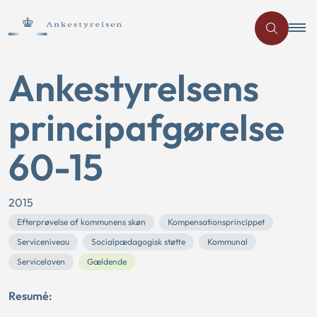
Ankestyrelsens
principafgørelse
60-15
2015
Efterprøvelse af kommunens skøn
Kompensationsprincippet
Serviceniveau
Socialpædagogisk støtte
Kommunal
Serviceloven
Gældende
Resumé: