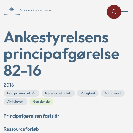
Ankestyrelsens
principafgørelse
82-16
2016
Borger over 40 år
Ressourceforløb
Varighed
Kommunal
Aktivloven
Gældende
Principafgørelsen fastslår
Ressourceforløb