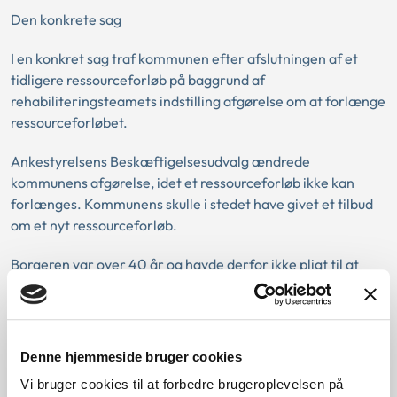
Den konkrete sag
I en konkret sag traf kommunen efter afslutningen af et
tidligere ressourceforløb på baggrund af
rehabiliteringsteamets indstilling afgørelse om at forlænge
ressourceforløbet.
Ankestyrelsens Beskæftigelsesudvalg ændrede
kommunens afgørelse, idet et ressourceforløb ikke kan
forlænges. Kommunens skulle i stedet have givet et tilbud
om et nyt ressourceforløb.
Borgeren var over 40 år og havde derfor ikke pligt til at
tage imod kommunens tilbud om et nyt ressourceforløb.
Kommunen måtte derfor i samarbejde med borgeren tage
stilling til, hvilke foranstaltninger og indsatser borgeren
Denne hjemmeside bruger cookies
herefter kunne tilbydes, hvis hun fortsat ønskede
Vi bruger cookies til at forbedre brugeroplevelsen på
forsørgelse fra kommunen.