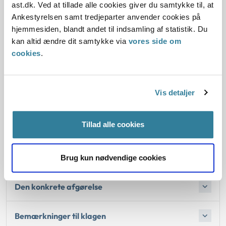
ast.dk. Ved at tillade alle cookies giver du samtykke til, at
Ankestyrelsen samt tredjeparter anvender cookies på
Baggrund for at behandle sagen principielt
hjemmesiden, blandt andet til indsamling af statistik. Du
Ankestyrelsen har behandlet sagen principielt for at
kan altid ændre dit samtykke via
vores side om
afklare, hvornår og hvordan varigheden af et
cookies
.
ressourceforløb skal fastlægges, og om et ressourceforløb
kan forlænges. Afgørelsen skal desuden afklare, hvilken
betydning det har i forhold til en borger, der er over 40 år.
Vis detaljer
Tillad alle cookies
Baggrund for at behandle sagen principielt
Reglerne
Brug kun nødvendige cookies
Den konkrete afgørelse
Bemærkninger til klagen