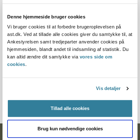
Dato for underskrift
Denne hjemmeside bruger cookies
12.12.2017
Vi bruger cookies til at forbedre brugeroplevelsen på
Offentliggørelsesdato
ast.dk. Ved at tillade alle cookies giver du samtykke til, at
Ankestyrelsen samt tredjeparter anvender cookies på
13.12.2017
hjemmesiden, blandt andet til indsamling af statistik. Du
kan altid ændre dit samtykke via
vores side om
Paragraf
cookies
.
§ 66
Journalnummer
Vis detaljer
2016-3311-48398
Tillad alle cookies
Brug kun nødvendige cookies
Ankestyrelsen