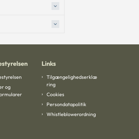
styrelsen
Links
styrelsen
Tilgængelighedserklæ
ring
er og
formularer
Cookies
Persondatapolitik
Whistleblowerordning