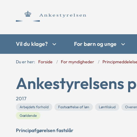
Vil du klage?
For børn og unge
Du er her:
Forside
For myndigheder
Principmeddelels
Ankestyrelsens p
2017
Arbejdets forhold
Fastsættelse af løn
Løntilskud
Overen
Gældende
Principafgørelsen fastslår