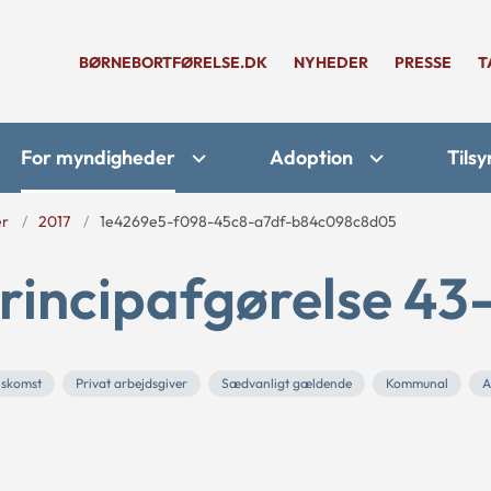
BØRNEBORTFØRELSE.DK
NYHEDER
PRESSE
T
For myndigheder
Adoption
Tilsy
er
2017
1e4269e5-f098-45c8-a7df-b84c098c8d05
rincipafgørelse 43-
skomst
Privat arbejdsgiver
Sædvanligt gældende
Kommunal
A