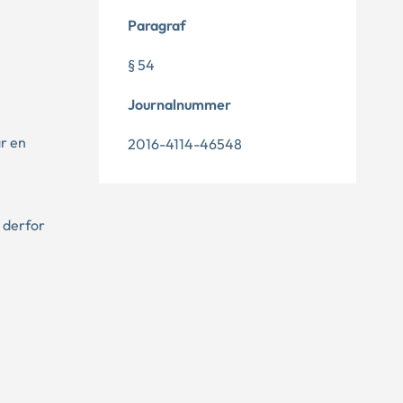
Paragraf
§ 54
Journalnummer
år en
2016-4114-46548
 derfor