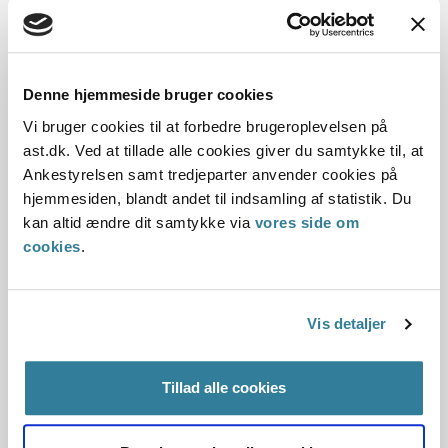
Dato for underskrift
16.11.2017
Offentliggørelsesdato
Denne hjemmeside bruger cookies
Vi bruger cookies til at forbedre brugeroplevelsen på
17.11.2017
ast.dk. Ved at tillade alle cookies giver du samtykke til, at
Ankestyrelsen samt tredjeparter anvender cookies på
Denne principafgørelse er kasseret den 16. april
hjemmesiden, blandt andet til indsamling af statistik. Du
2018, idet den er blevet erstattet af principafgørelse
kan altid ændre dit samtykke via
vores side om
11-18.
cookies
.
Paragraf
§ 129
Vis detaljer
Journalnummer
Tillad alle cookies
2017-2161-20260