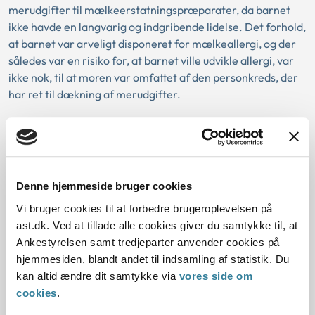
merudgifter til mælkeerstatningspræparater, da barnet
ikke havde en langvarig og indgribende lidelse. Det forhold,
at barnet var arveligt disponeret for mælkeallergi, og der
således var en risiko for, at barnet ville udvikle allergi, var
ikke nok, til at moren var omfattet af den personkreds, der
har ret til dækning af merudgifter.
Baggrund for at behandle sagen principielt
Denne hjemmeside bruger cookies
Reglerne
Vi bruger cookies til at forbedre brugeroplevelsen på
ast.dk. Ved at tillade alle cookies giver du samtykke til, at
Den konkrete afgørelse
Ankestyrelsen samt tredjeparter anvender cookies på
hjemmesiden, blandt andet til indsamling af statistik. Du
kan altid ændre dit samtykke via
vores side om
cookies
.
Dato for underskrift