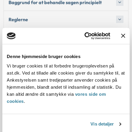
Baggrund for at behandle sagen principielt
Reglerne
Den konkrete afgørelse
Begrundelsen for afgørelsen
Denne hjemmeside bruger cookies
Vi bruger cookies til at forbedre brugeroplevelsen på
ast.dk. Ved at tillade alle cookies giver du samtykke til, at
Ankestyrelsen samt tredjeparter anvender cookies på
Dato for underskrift
hjemmesiden, blandt andet til indsamling af statistik. Du
kan altid ændre dit samtykke via
vores side om
19.07.2017
cookies
.
Offentliggørelsesdato
Vis detaljer
20.07.2017