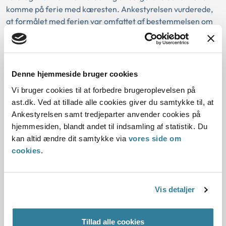
komme på ferie med kæresten. Ankestyrelsen vurderede,
at formålet med ferien var omfattet af bestemmelsen om
socialpædagogisk støtte.
I sag nr. 2 hjemviste Ankestyrelsen kommunens afgørelse,
idet styrelsen vurderede, at kommunen ikke havde
Denne hjemmeside bruger cookies
foretaget en konkret vurdering af borgerens behov for
Vi bruger cookies til at forbedre brugeroplevelsen på
socialpædagogisk støtte til de ansøgte aktiviteter, fx
ast.dk. Ved at tillade alle cookies giver du samtykke til, at
biografture og fodbold, og borgerens behov for at deltage i
Ankestyrelsen samt tredjeparter anvender cookies på
aktiviteterne.
hjemmesiden, blandt andet til indsamling af statistik. Du
kan altid ændre dit samtykke via
vores side om
cookies
.
Baggrund for at behandle sagerne principielt
Reglerne
Vis detaljer
De konkrete afgørelser
Tillad alle cookies