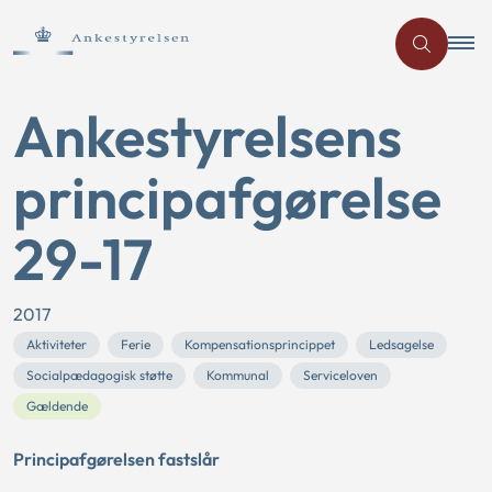
Ankestyrelsens
principafgørelse
29-17
2017
Aktiviteter
Ferie
Kompensationsprincippet
Ledsagelse
Socialpædagogisk støtte
Kommunal
Serviceloven
Gældende
Principafgørelsen fastslår