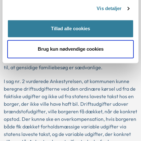
først kan konstateres ved udskiftning af bilen.
Vis detaljer
Borgeren skal sandsynliggøre sit kørselsbehov. Omfanget
af den ordinære kørsel fastsættes skønsmæssigt ud fra det
Tillad alle cookies
behov, som andre på samme alder og i samme livssituation
men uden et handicap har. Det betyder, at borgeren ikke
har ret til at få dækket ethvert ordinært kørselsbehov, men
Brug kun nødvendige cookies
at kommunen skønsmæssigt kan fastsætte et sædvanligt
omfang. Kommunen kan i den forbindelse fx tage hensyn
til, at gensidige familiebesøg er sædvanlige.
I sag nr. 2 vurderede Ankestyrelsen, at kommunen kunne
beregne driftsudgifterne ved den ordinære kørsel ud fra de
faktiske udgifter og ikke ud fra statens laveste takst hos en
borger, der ikke ville have haft bil. Driftsudgifter udover
brændstofudgifter, ville borgeren få dækket, når de konkret
opstod. Der kunne ske en overkompensation, hvis borgeren
både fik dækket forholdsmæssige variable udgifter via
statens laveste takst, og de variable udgifter, der konkret