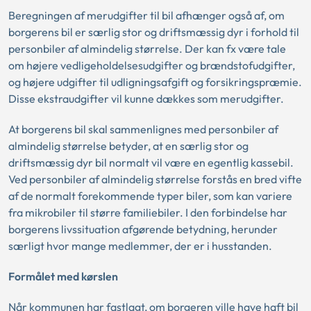
Beregningen af merudgifter til bil afhænger også af, om
borgerens bil er særlig stor og driftsmæssig dyr i forhold til
personbiler af almindelig størrelse. Der kan fx være tale
om højere vedligeholdelsesudgifter og brændstofudgifter,
og højere udgifter til udligningsafgift og forsikringspræmie.
Disse ekstraudgifter vil kunne dækkes som merudgifter.
At borgerens bil skal sammenlignes med personbiler af
almindelig størrelse betyder, at en særlig stor og
driftsmæssig dyr bil normalt vil være en egentlig kassebil.
Ved personbiler af almindelig størrelse forstås en bred vifte
af de normalt forekommende typer biler, som kan variere
fra mikrobiler til større familiebiler. I den forbindelse har
borgerens livssituation afgørende betydning, herunder
særligt hvor mange medlemmer, der er i husstanden.
Formålet med kørslen
Når kommunen har fastlagt, om borgeren ville have haft bil