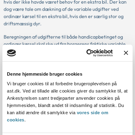
hvis der ikke havde været behov for en ekstra bil. Der kan
dog være tale om dækning af de variable udgifter ved
ordinær kørsel til en ekstra bil, hvis den er særlig stor og
driftsmæssig dyr.
Beregningen af udgifterne til både handicapbetinget og
ordinær kørsel skal ske ud fra borgerens faktiske variable
og faste udgifter til drift af bil.
Ved beregningen af udgiften til brændstof kan kommunen
tage udgangspunkt i bilens officielle brændstofforbrug,
Denne hjemmeside bruger cookies
selvom det afviger fra det faktiske. Kommunen skal dog
Vi bruger cookies til at forbedre brugeroplevelsen på
forholde sig til, om der er konkrete objektive forhold, der
ast.dk. Ved at tillade alle cookies giver du samtykke til, at
gør, at der skal tages udgangspunkt i det faktiske
Ankestyrelsen samt tredjeparter anvender cookies på
brændstofforbrug. Det kan fx være nødvendige ekstra
hjemmesiden, blandt andet til indsamling af statistik. Du
varmeanlæg som en særlig indretning i bilen.
kan altid ændre dit samtykke via
vores side om
cookies
.
Værditab på bilen skal ikke indregnes i den løbende
merudgiftsydelse. Det skyldes, at et eventuelt værditab