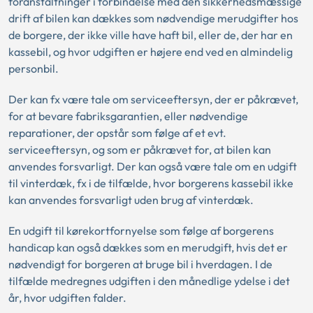
foranstaltninger i forbindelse med den sikkerhedsmæssige
drift af bilen kan dækkes som nødvendige merudgifter hos
de borgere, der ikke ville have haft bil, eller de, der har en
kassebil, og hvor udgiften er højere end ved en almindelig
personbil.
Der kan fx være tale om serviceeftersyn, der er påkrævet,
for at bevare fabriksgarantien, eller nødvendige
reparationer, der opstår som følge af et evt.
serviceeftersyn, og som er påkrævet for, at bilen kan
anvendes forsvarligt. Der kan også være tale om en udgift
til vinterdæk, fx i de tilfælde, hvor borgerens kassebil ikke
kan anvendes forsvarligt uden brug af vinterdæk.
En udgift til kørekortfornyelse som følge af borgerens
handicap kan også dækkes som en merudgift, hvis det er
nødvendigt for borgeren at bruge bil i hverdagen. I de
tilfælde medregnes udgiften i den månedlige ydelse i det
år, hvor udgiften falder.