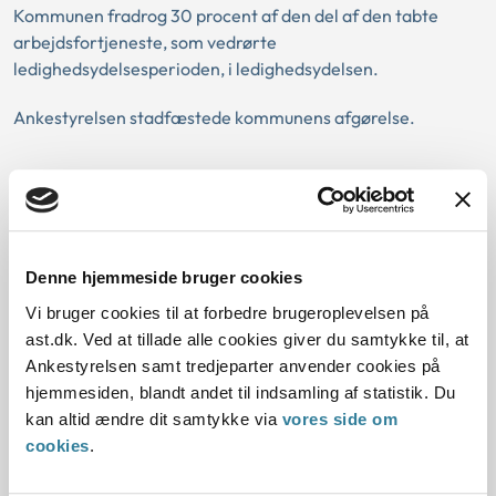
Kommunen fradrog 30 procent af den del af den tabte
arbejdsfortjeneste, som vedrørte
ledighedsydelsesperioden, i ledighedsydelsen.
Ankestyrelsen stadfæstede kommunens afgørelse.
Baggrund for at behandle sagerne principielt
Reglerne
Denne hjemmeside bruger cookies
Vi bruger cookies til at forbedre brugeroplevelsen på
De konkrete afgørelser
ast.dk. Ved at tillade alle cookies giver du samtykke til, at
Ankestyrelsen samt tredjeparter anvender cookies på
hjemmesiden, blandt andet til indsamling af statistik. Du
kan altid ændre dit samtykke via
vores side om
cookies
.
Dato for underskrift